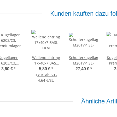
Kunden kauften dazu fol
Kugellager
Wellendichtring
Schulterkugellager
Kugel
6203/C3,
17x40x7 BASL
M20TVP, SLF
Pre
remiumlager
FKM
3,60 €
*
5,80 €
*
27,40 €
*
3
z.B. ab 50 -
4.64 €/St.
Ähnliche Arti