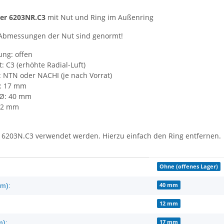
ger
6203NR.C3
mit Nut und Ring im Außenring
 Abmessungen der Nut sind genormt!
ung: offen
t: C3 (erhöhte Radial-Luft)
: NTN oder NACHI (je nach Vorrat)
: 17 mm
Ø: 40 mm
 12 mm
 6203N.C3 verwendet werden. Hierzu einfach den Ring entfernen.
enschaft
Ohne (offenes Lager)
40 mm
m):
12 mm
17 mm
m):