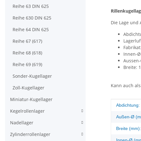
Reihe 63 DIN 625
Rillenkugella
Reihe 630 DIN 625
Die Lage und
Reihe 64 DIN 625
Abdicht
Lagerluf
Reihe 67 (617)
Fabrikat
Reihe 68 (618)
Innen-Ø
Aussen-
Reihe 69 (619)
Breite:
Sonder-Kugellager
Kann auch als
Zoll-Kugellager
Miniatur-Kugellager
Produkteig
Wert
Abdichtung:
Kegelrollenlager
Außen-Ø (m
Nadellager
Breite (mm):
Zylinderrollenlager
Innen-Ø (m