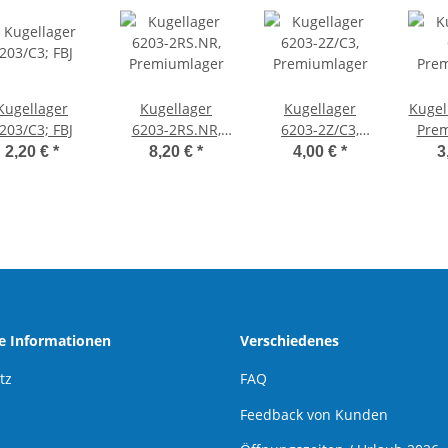
Kugellager
Kugellager
Kugellager
Kugel
203/C3; FBJ
6203-2RS.NR,
6203-2Z/C3,
Pre
Premiumlager
Premiumlager
2,20 €
*
8,20 €
*
4,00 €
*
3
he Informationen
Verschiedenes
tz
FAQ
Feedback von Kunden