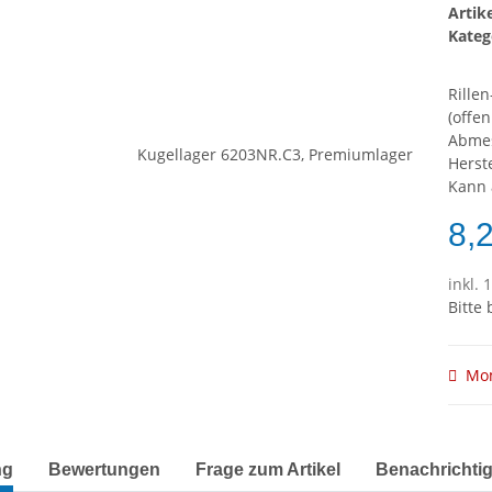
Arti
Kateg
Rille
(offe
Abme
Herst
Kann 
8,
inkl. 
Bitte
Mom
terkarten anzeigen
ng
Bewertungen
Frage zum Artikel
Benachrichti