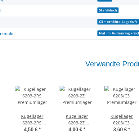
Stahlblech
l:
C3 = erhöhte Lagerluft
Nut im Außenring + Sic
rkmale:
Verwandte Produ
Kugellager
Kugellager
Kugellager
6203-2RS,
6203-2Z,
6203/C3,
Premiumlager
Premiumlager
Premiumlager
4,50 €
*
4,00 €
*
3,60 €
*