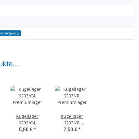
herungsring
kte...
Kugellager
Kugellager
6203/C4,
6203NR,
Premiumlager
Premiumlager
5,80 €
*
7,50 €
*