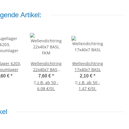
gende Artikel:
lager 6203,
Wellendichtring
Wellendichtring
miumlager
22x40x7 BASL
17x40x7 BASL
FKM
,60 €
*
7,60 €
*
2,10 €
*
z.B. ab 50 -
z.B. ab 50 -
6.08 €/St.
1.47 €/St.
kel