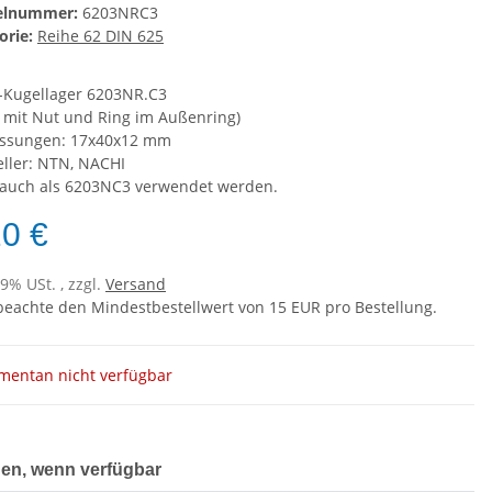
kelnummer:
6203NRC3
orie:
Reihe 62 DIN 625
n-Kugellager 6203NR.C3
n mit Nut und Ring im Außenring)
ssungen: 17x40x12 mm
eller: NTN, NACHI
auch als 6203NC3 verwendet werden.
20 €
19% USt. , zzgl.
Versand
 beachte den Mindestbestellwert von 15 EUR pro Bestellung.
entan nicht verfügbar
gen, wenn verfügbar