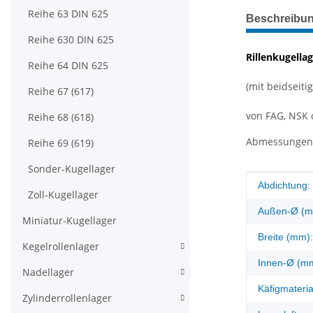
weitere Regis
Reihe 63 DIN 625
Beschreibu
Reihe 630 DIN 625
Rillenkugella
Reihe 64 DIN 625
(mit beidseit
Reihe 67 (617)
von FAG, NSK o
Reihe 68 (618)
Abmessungen: 
Reihe 69 (619)
Sonder-Kugellager
Produkteig
Wert
Abdichtung:
Zoll-Kugellager
Außen-Ø (m
Miniatur-Kugellager
Breite (mm):
Kegelrollenlager
Innen-Ø (m
Nadellager
Käfigmateria
Zylinderrollenlager