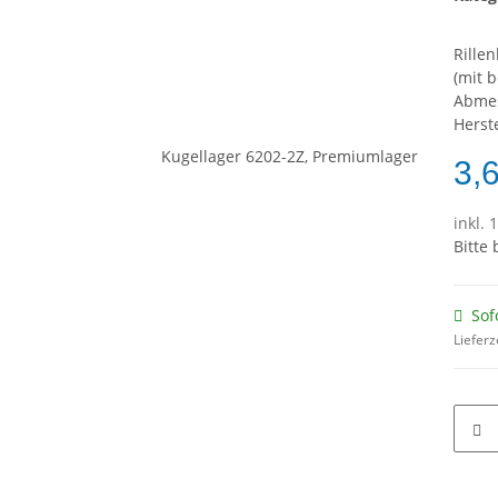
Rille
(mit 
Abme
Herst
3,
inkl. 
Bitte
Sof
Lieferz