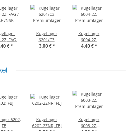
gellager
Kugellager
Kugellager
-2Z, FAG /
6201/C3,
6004-2Z,
KF /NSK
Premiumlager
Premiumlager
,40 €
*
3,00 €
*
4,40 €
*
kel
lager 6202;
Kugellager
Kugellager
FBJ
6202-2ZNR; FBJ
6003-2Z,