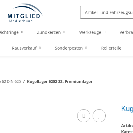
ichtringe
Zündkerzen
Werkzeuge
Verbra
Rausverkauf
Sonderposten
Rollerteile
e 62 DIN 625
Kugellager 6202-2Z, Premiumlager
Kug
Arti
Kateg