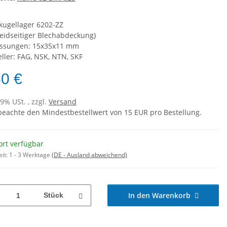
nkugellager 6202-ZZ
beidseitiger Blechabdeckung)
ssungen: 15x35x11 mm
eller: FAG, NSK, NTN, SKF
60 €
19% USt. , zzgl.
Versand
 beachte den Mindestbestellwert von 15 EUR pro Bestellung.
ort verfügbar
eit:
1 - 3 Werktage
(DE - Ausland abweichend)
In den Warenkorb
Stück