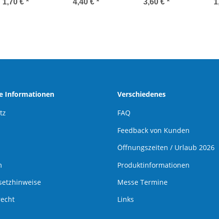
Diverse
Premiumlager
Premiumlager
1,70 €
*
4,40 €
*
3,60 €
*
1
he Informationen
Verschiedenes
tz
FAQ
Feedback von Kunden
Öffnungszeiten / Urlaub 2026
m
Produktinformationen
setzhinweise
Messe Termine
recht
Links