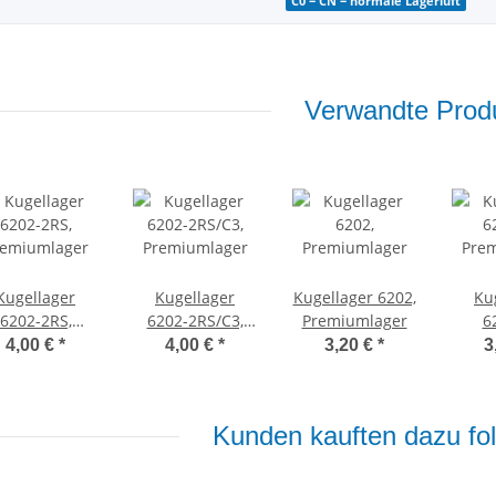
C0 = CN = normale Lagerluft
Verwandte Produ
Kugellager
Kugellager
Kugellager 6202,
Ku
6202-2RS,
6202-2RS/C3,
Premiumlager
6
remiumlager
Premiumlager
Pre
4,00 €
*
4,00 €
*
3,20 €
*
3
Kunden kauften dazu fol