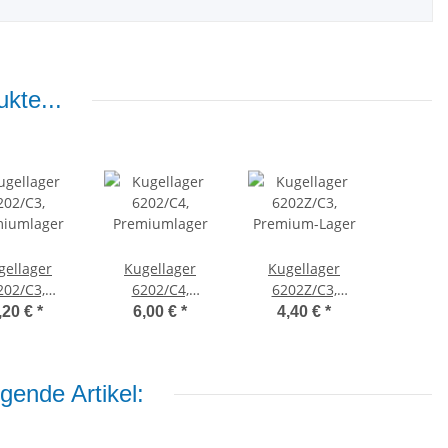
kte...
gellager
Kugellager
Kugellager
202/C3,
6202/C4,
6202Z/C3,
miumlager
Premiumlager
Premium-Lager
,20 €
*
6,00 €
*
4,40 €
*
gende Artikel: