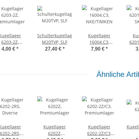
Kugellager
Schulterkugellager
Kugellager
Ku
6203-2Z,
M20TVP, SLF
16004.C3,
6201
remiumlager
NKE/TIMKEN
S
4,00 €
*
27,40 €
*
7,90 €
*
3
Ähnliche Arti
Kugellager
Kugellager
Kugellager
Kugel
6202-2RS,
6202Z,
6202-2Z/C3,