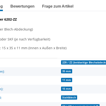
terkarten anzeigen
ng
Bewertungen
Frage zum Artikel
ger 6202-ZZ
iger Blech-Abdeckung)
der SKF (je nach Verfügbarkeit)
15 x 35 x 11 mm (Innen x Außen x Breite)
enschaft
2ZR / ZZ (beidseitige Blechabdeck
35 mm
m):
11 mm
15 mm
m):
Stahlblech
l: