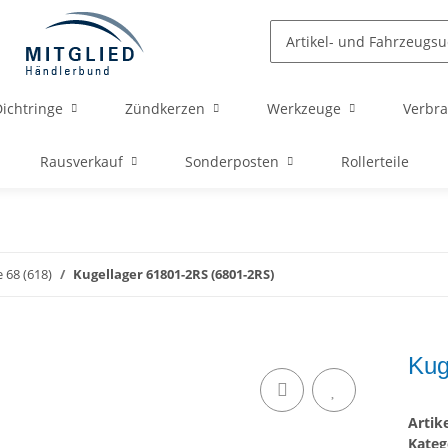
ichtringe
Zündkerzen
Werkzeuge
Verbra
Rausverkauf
Sonderposten
Rollerteile
 68 (618)
Kugellager 61801-2RS (6801-2RS)
Kug
Arti
Kateg