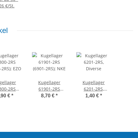
26 €/St.
kel
gellager
Kugellager
Kugellager
800-2RS
61901-2RS
6201-2RS,
-2RS); EZO
(6901-2RS); NKE
Diverse
,90 €
*
8,70 €
*
1,40 €
*