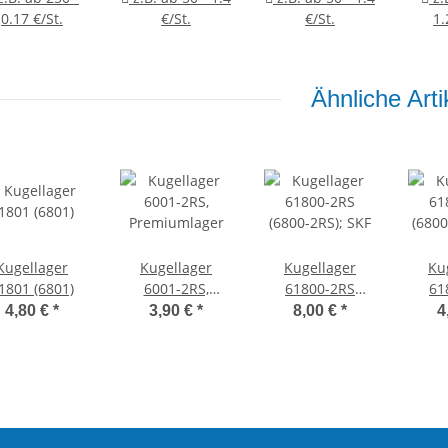
0.17 €/St.
€/St.
€/St.
1.
Ähnliche Arti
Kugellager
Kugellager
Kugellager
Ku
1801 (6801)
6001-2RS,
61800-2RS
61
Premiumlager
(6800-2RS); SKF
(6800
4,80 €
*
3,90 €
*
8,00 €
*
4