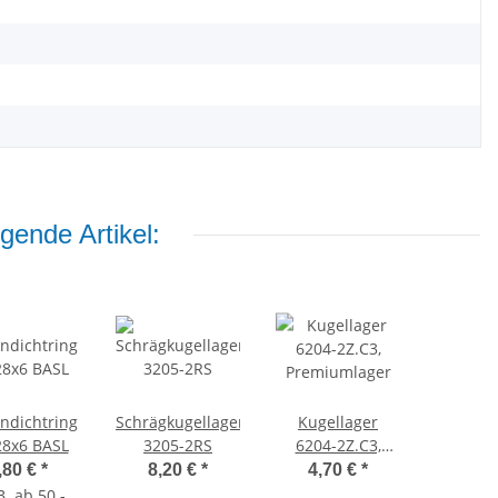
gende Artikel:
ndichtring
Schrägkugellager
Kugellager
28x6 BASL
3205-2RS
6204-2Z.C3,
Premiumlager
,80 €
*
8,20 €
*
4,70 €
*
B. ab 50 -