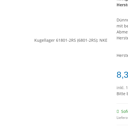
Herste
Dünnr
mit b
Abme
Herst
Herst
8,
inkl. 
Bitte
Sof
Lieferz