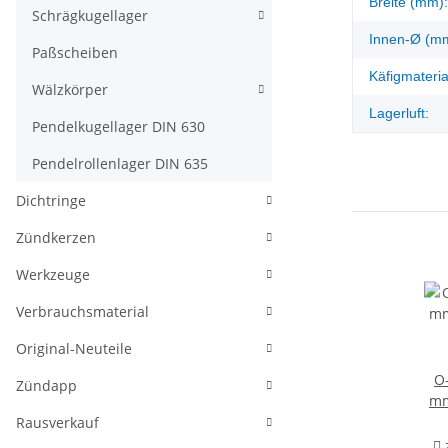
Breite (mm):
Schrägkugellager
Innen-Ø (m
Paßscheiben
Käfigmateria
Wälzkörper
Lagerluft:
Pendelkugellager DIN 630
Pendelrollenlager DIN 635
Dichtringe
Zündkerzen
Werkzeuge
Verbrauchsmaterial
Original-Neuteile
O-R
Zündapp
mm
Rausverkauf
z