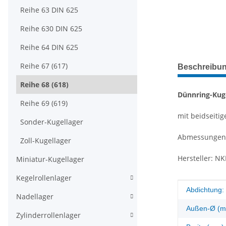
Reihe 63 DIN 625
Reihe 630 DIN 625
Reihe 64 DIN 625
weitere Regis
Reihe 67 (617)
Beschreibu
Reihe 68 (618)
Dünnring-Kuge
Reihe 69 (619)
mit beidseiti
Sonder-Kugellager
Abmessungen
Zoll-Kugellager
Hersteller: NK
Miniatur-Kugellager
Kegelrollenlager
Produkteig
Wert
Abdichtung:
Nadellager
Außen-Ø (m
Zylinderrollenlager