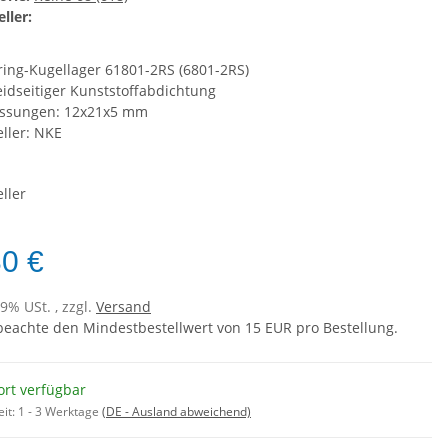
ller:
ing-Kugellager 61801-2RS (6801-2RS)
eidseitiger Kunststoffabdichtung
ssungen: 12x21x5 mm
eller: NKE
eller
30 €
19% USt. , zzgl.
Versand
 beachte den Mindestbestellwert von 15 EUR pro Bestellung.
ort verfügbar
eit:
1 - 3 Werktage
(DE - Ausland abweichend)