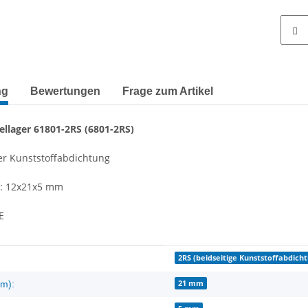
terkarten anzeigen
ng
Bewertungen
Frage zum Artikel
llager 61801-2RS (6801-2RS)
ger Kunststoffabdichtung
: 12x21x5 mm
E
enschaft
2RS (beidseitige Kunststoffabdich
21 mm
m):