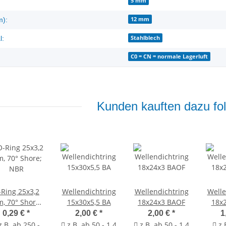
5 mm
12 mm
m):
Stahlblech
l:
C0 = CN = normale Lagerluft
Kunden kauften dazu fol
ing 25x3,2
Wellendichtring
Wellendichtring
Welle
, 70° Shore;
15x30x5,5 BA
18x24x3 BAOF
18x
NBR
0,29 €
*
2,00 €
*
2,00 €
*
1
.B. ab 250 -
z.B. ab 50 - 1.4
z.B. ab 50 - 1.4
z.