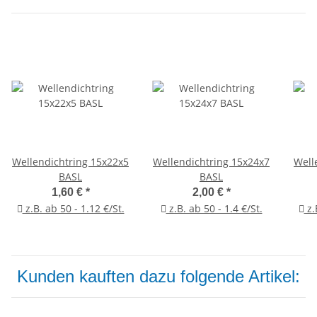
Wellendichtring 15x22x5
Wellendichtring 15x24x7
Well
BASL
BASL
1,60 €
*
2,00 €
*
z.B. ab 50 - 1.12 €/St.
z.B. ab 50 - 1.4 €/St.
z.
Kunden kauften dazu folgende Artikel: