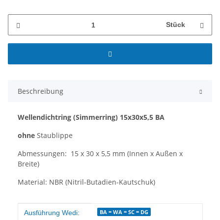
Stück
Beschreibung
Wellendichtring
(Simmerring)
15x30x5,5 BA
ohne
Staublippe
Abmessungen: 15 x 30 x 5,5 mm (Innen x Außen x
Breite)
Material: NBR (Nitril-Butadien-Kautschuk)
Produkteigenschaft
Wert
BA = WA = SC = DG
Ausführung Wedi: