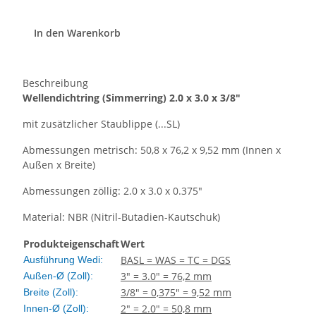
In den Warenkorb
Beschreibung
Wellendichtring
(Simmerring)
2.0 x 3.0 x 3/8"
mit zusätzlicher Staublippe (...SL)
Abmessungen metrisch: 50,8 x 76,2 x 9,52 mm (Innen x
Außen x Breite)
Abmessungen zöllig: 2.0 x 3.0 x 0.375"
Material: NBR (Nitril-Butadien-Kautschuk)
Produkteigenschaft
Wert
BASL = WAS = TC = DGS
Ausführung Wedi:
3" = 3.0" = 76,2 mm
Außen-Ø (Zoll):
3/8" = 0,375" = 9,52 mm
Breite (Zoll):
2" = 2.0" = 50,8 mm
Innen-Ø (Zoll):