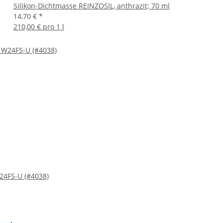
Silikon-Dichtmasse REINZOSIL, anthrazit; 70 ml
14,70 €
*
210,00 € pro 1 l
4FS-U (#4038)