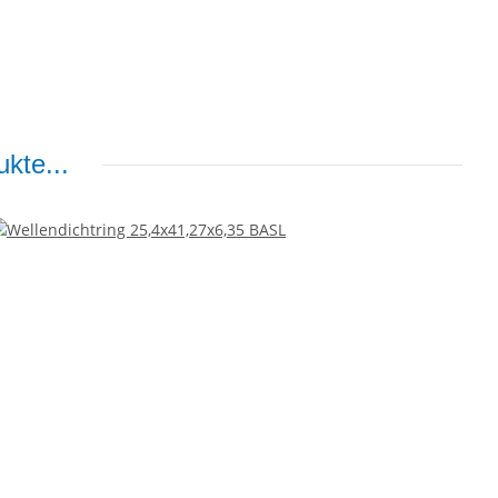
kte...