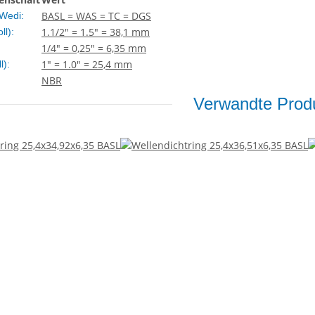
BASL = WAS = TC = DGS
Wedi:
1.1/2" = 1.5" = 38,1 mm
ll):
1/4" = 0,25" = 6,35 mm
1" = 1.0" = 25,4 mm
l):
NBR
Verwandte Produ