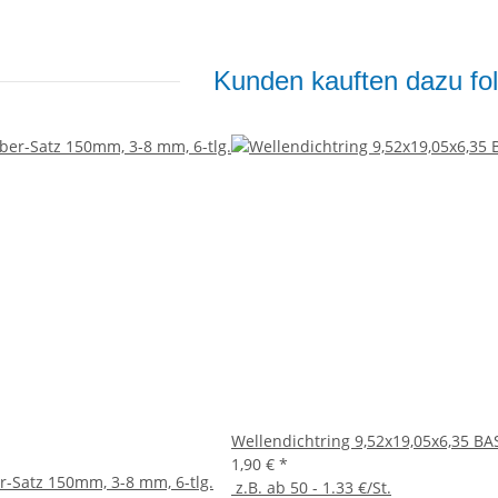
Kunden kauften dazu fol
Wellendichtring 9,52x19,05x6,35 BA
1,90 €
*
r-Satz 150mm, 3-8 mm, 6-tlg.
z.B. ab 50 - 1.33 €/St.