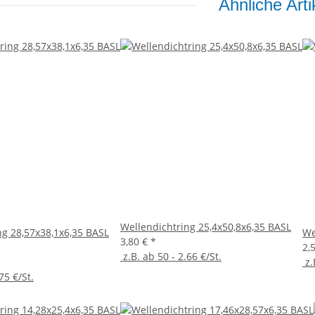
Ähnliche Arti
Wellendichtring 25,4x50,8x6,35 BASL
ng 28,57x38,1x6,35 BASL
We
3,80 €
*
2,
z.B. ab 50 - 2.66 €/St.
z.
75 €/St.