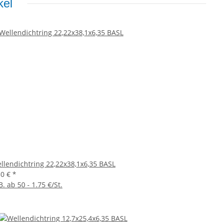
kel
llendichtring 22,22x38,1x6,35 BASL
50 €
*
B. ab 50 - 1.75 €/St.