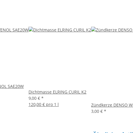
NOL SAE20W
Dichtmasse ELRING CURIL K2
9,00 €
*
120,00 € pro 1 l
Zündkerze DENSO W2
3,00 €
*