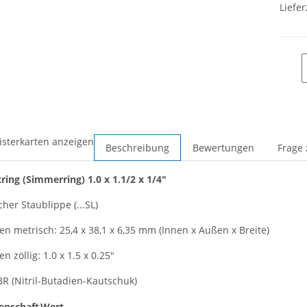
Liefer
isterkarten anzeigen
Beschreibung
Bewertungen
Frage 
tring
(Simmerring)
1.0 x 1.1/2 x 1/4"
cher Staublippe (...SL)
 metrisch: 25,4 x 38,1 x 6,35 mm (Innen x Außen x Breite)
 zöllig: 1.0 x 1.5 x 0.25"
BR (Nitril-Butadien-Kautschuk)
enschaft
Wert