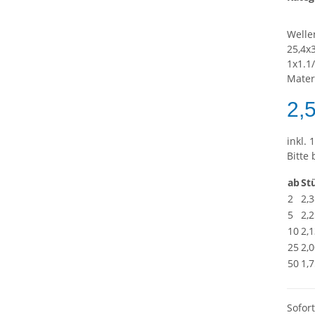
Welle
25,4x
1x1.1
Mater
2,
inkl. 
Bitte
ab
St
2
2,3
5
2,2
10
2,1
25
2,0
50
1,7
Sofor