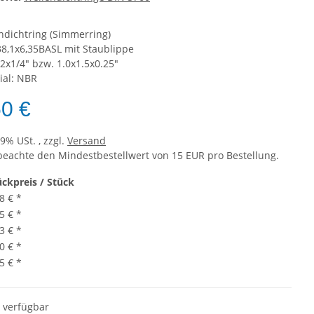
ndichtring (Simmerring)
38,1x6,35BASL mit Staublippe
/2x1/4" bzw. 1.0x1.5x0.25"
ial: NBR
50 €
19% USt. , zzgl.
Versand
 beachte den Mindestbestellwert von 15 EUR pro Bestellung.
ückpreis / Stück
8 €
*
5 €
*
3 €
*
0 €
*
5 €
*
t verfügbar