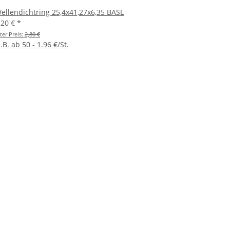
ellendichtring 25,4x41,27x6,35 BASL
,20 €
*
ter Preis:
2,80 €
.B. ab 50 - 1.96 €/St.