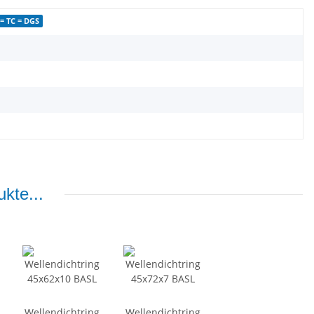
= TC = DGS
kte...
Wellendichtring
Wellendichtring