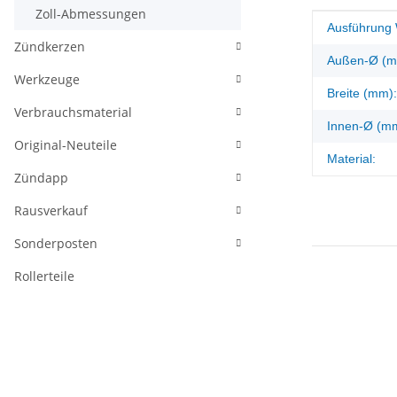
Zoll-Abmessungen
Produkteig
Wert
Ausführung 
Zündkerzen
Außen-Ø (m
Werkzeuge
Breite (mm):
Verbrauchsmaterial
Innen-Ø (m
Original-Neuteile
Material:
Zündapp
Rausverkauf
Sonderposten
Rollerteile