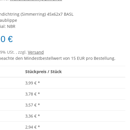
ndichtring (Simmerring) 45x62x7 BASL
taublippe
ial: NBR
20 €
19% USt. , zzgl.
Versand
 beachte den Mindestbestellwert von 15 EUR pro Bestellung.
Stückpreis / Stück
3,99 €
*
3,78 €
*
3,57 €
*
3,36 €
*
2,94 €
*