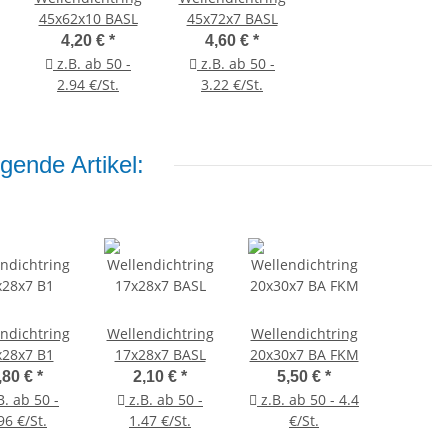
45x62x10 BASL
45x72x7 BASL
4,20 €
*
4,60 €
*
z.B. ab 50 -
z.B. ab 50 -
2.94 €/St.
3.22 €/St.
gende Artikel:
ndichtring
Wellendichtring
Wellendichtring
x28x7 B1
17x28x7 BASL
20x30x7 BA FKM
,80 €
*
2,10 €
*
5,50 €
*
B. ab 50 -
z.B. ab 50 -
z.B. ab 50 - 4.4
96 €/St.
1.47 €/St.
€/St.