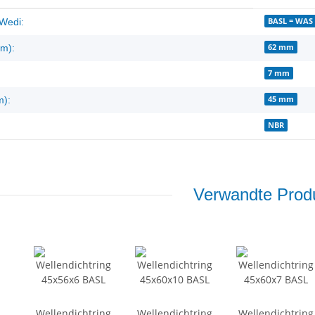
enschaft
BASL = WAS 
Wedi:
62 mm
m):
7 mm
45 mm
m):
NBR
Verwandte Produ
Wellendichtring
Wellendichtring
Wellendichtring