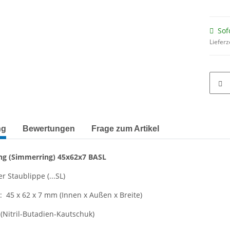
Sof
Lieferz
terkarten anzeigen
ng
Bewertungen
Frage zum Artikel
ng
(Simmerring)
45x62x7 BASL
r Staublippe (...SL)
45 x 62 x 7 mm (Innen x Außen x Breite)
(Nitril-Butadien-Kautschuk)