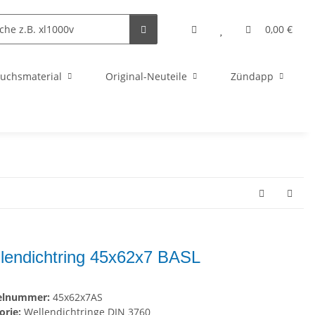
0,00 €
uchsmaterial
Original-Neuteile
Zündapp
lendichtring 45x62x7 BASL
kelnummer:
45x62x7AS
orie:
Wellendichtringe DIN 3760