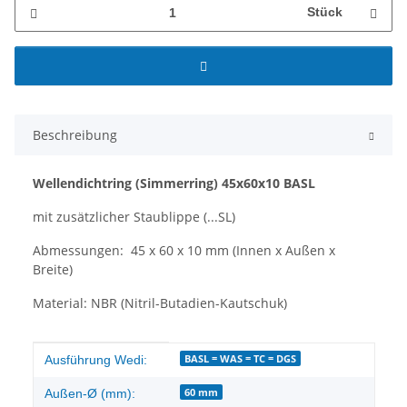
Stück
Beschreibung
Wellendichtring
(Simmerring)
45x60x10 BASL
mit zusätzlicher Staublippe (...SL)
Abmessungen: 45 x 60 x 10 mm (Innen x Außen x
Breite)
Material: NBR (Nitril-Butadien-Kautschuk)
Produkteigenschaft
Wert
BASL = WAS = TC = DGS
Ausführung Wedi:
60 mm
Außen-Ø (mm):