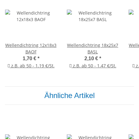
Wellendichtring 12x18x3
Wellendichtring 18x25x7
Well
BAOF
BASL
1,70 €
*
2,10 €
*
z.B. ab 50 - 1.19 €/St.
z.B. ab 50 - 1.47 €/St.
z.
Ähnliche Artikel