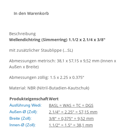
In den Warenkorb
Beschreibung
Wellendichtring
(Simmerring)
1.1/2 x 2.1/4 x 3/8"
mit zusätzlicher Staublippe (...SL)
Abmessungen metrisch: 38,1 x 57,15 x 9,52 mm (Innen x
Außen x Breite)
Abmessungen zöllig: 1.5 x 2.25 x 0.375"
Material: NBR (Nitril-Butadien-Kautschuk)
Produkteigenschaft
Wert
BASL = WAS = TC = DGS
Ausführung Wedi:
2.1/4" = 2.25" = 57,15 mm
Außen-Ø (Zoll):
3/8" = 0,375" = 9,52 mm
Breite (Zoll):
1.1/2" = 1.5" = 38,1 mm
Innen-Ø (Zoll):