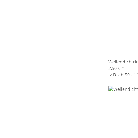
Wellendichtri
2,50 €
*
z.B. ab 50 - 1.