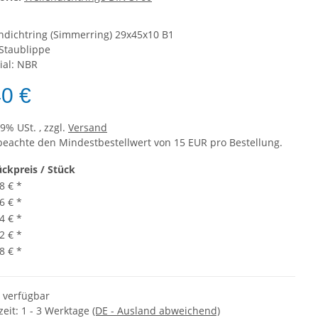
ndichtring (Simmerring) 29x45x10 B1
Staublippe
ial: NBR
40 €
19% USt. , zzgl.
Versand
 beachte den Mindestbestellwert von 15 EUR pro Bestellung.
ückpreis / Stück
8 €
*
6 €
*
4 €
*
2 €
*
8 €
*
t verfügbar
zeit:
1 - 3 Werktage
(DE - Ausland abweichend)