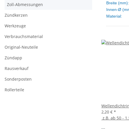
Breite (mm):
Zoll-Abmessungen
Innen-Ø (m
Zündkerzen
Material:
Werkzeuge
Verbrauchsmaterial
Original-Neuteile
Zündapp
Rausverkauf
Sonderposten
Rollerteile
Wellendichtri
2,20 €
*
z.B. ab 50 - 1.