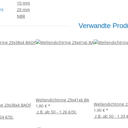
10 mm
29 mm
m):
NBR
Verwandte Produ
Wellendichtring 29x41x6 BA
Wellendichtring 
ng 29x38x4 BAOF
1,80 €
*
1,90 €
*
z.B. ab 50 - 1.26 €/St.
z.B. ab 50 - 1.33 €
54 €/St.