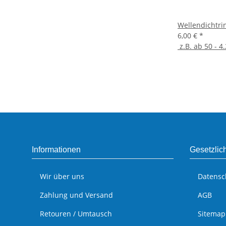
Wellendichtri
6,00 €
*
z.B. ab 50 - 4.
Informationen
Gesetzlic
Wir über uns
Datensc
Zahlung und Versand
AGB
Retouren / Umtausch
Sitemap