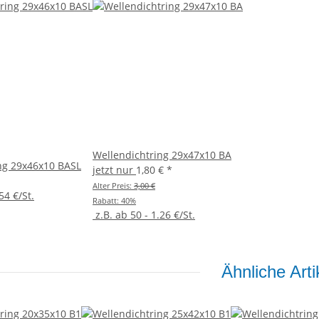
Wellendichtring 29x47x10 BA
ng 29x46x10 BASL
jetzt nur
1,80 €
*
Alter Preis:
3,00 €
54 €/St.
Rabatt:
40%
z.B. ab 50 - 1.26 €/St.
Ähnliche Arti