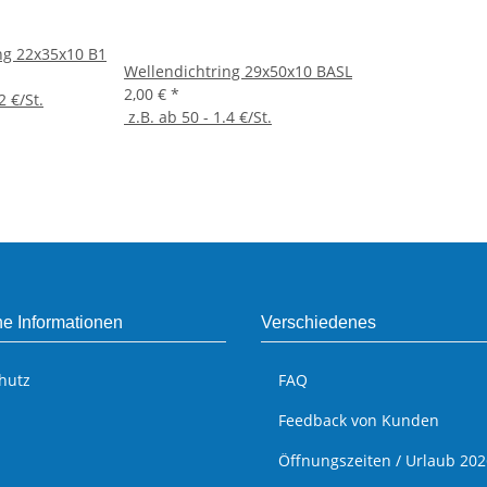
ng 22x35x10 B1
Wellendichtring 29x50x10 BASL
2,00 €
*
2 €/St.
z.B. ab 50 - 1.4 €/St.
he Informationen
Verschiedenes
hutz
FAQ
Feedback von Kunden
Öffnungszeiten / Urlaub 202