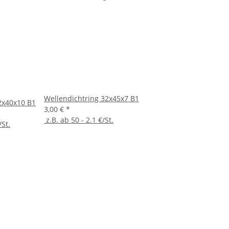
Wellendichtring 32x45x7 B1
2x40x10 B1
3,00 €
*
z.B. ab 50 - 2.1 €/St.
/St.