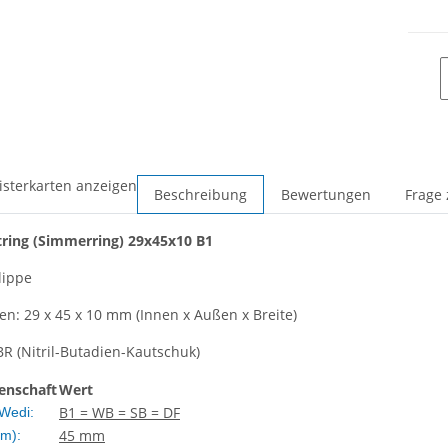
isterkarten anzeigen
Beschreibung
Bewertungen
Frage 
tring
(Simmerring)
29x45x10 B1
lippe
: 29 x 45 x 10 mm (Innen x Außen x Breite)
BR (Nitril-Butadien-Kautschuk)
enschaft
Wert
B1 = WB = SB = DF
Wedi:
45 mm
m):