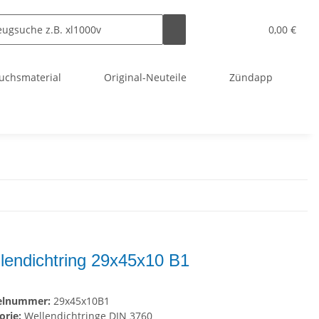
0,00 €
uchsmaterial
Original-Neuteile
Zündapp
lendichtring 29x45x10 B1
kelnummer:
29x45x10B1
orie:
Wellendichtringe DIN 3760