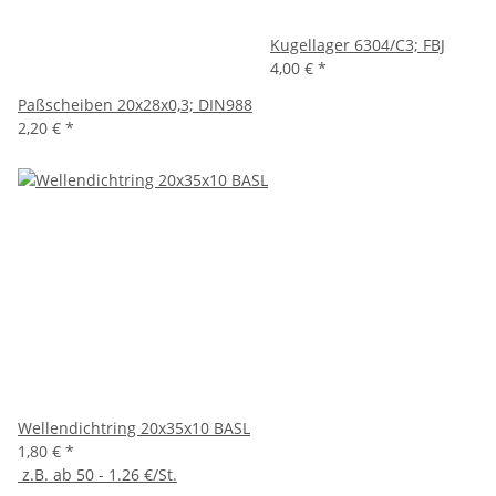
Kugellager 6304/C3; FBJ
4,00 €
*
Paßscheiben 20x28x0,3; DIN988
2,20 €
*
Wellendichtring 20x35x10 BASL
1,80 €
*
z.B. ab 50 - 1.26 €/St.