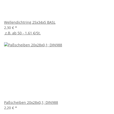
Wellendichtring 25x34x5 BASL
2,30 €
*
z.B. ab 50 - 1.61 €/St.
Paßscheiben 20x28x0,1; DIN988
2,20 €
*