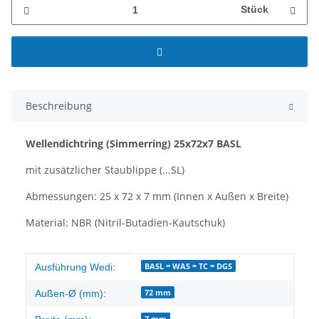
Stück
Beschreibung
Wellendichtring
(Simmerring)
25x72x7 BASL
mit zusätzlicher Staublippe (...SL)
Abmessungen: 25 x 72 x 7 mm (Innen x Außen x Breite)
Material: NBR (Nitril-Butadien-Kautschuk)
Produkteigenschaft
Wert
BASL = WAS = TC = DGS
Ausführung Wedi:
72 mm
Außen-Ø (mm):
7 mm