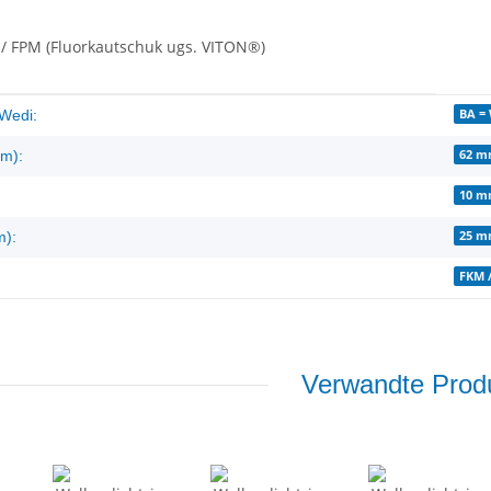
 / FPM (Fluorkautschuk ugs. VITON®)
enschaft
BA =
Wedi:
62 
m):
10 
25 
m):
FKM 
Verwandte Produ