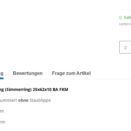
Sof
Lieferz
terkarten anzeigen
ng
Bewertungen
Frage zum Artikel
ing
(Simmerring)
25x62x10 BA FKM
gummiert
ohne
Staublippe
mm
 mm