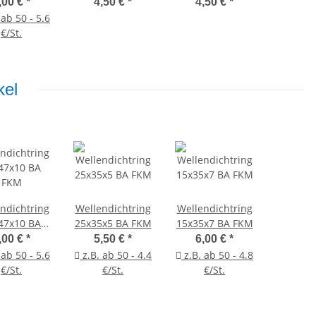
FKM
Premiumlager
,00 €
*
4,50 €
*
4,50 €
*
 ab 50 - 5.6
€/St.
kel
ndichtring
Wellendichtring
Wellendichtring
47x10 BA
25x35x5 BA FKM
15x35x7 BA FKM
FKM
,00 €
*
5,50 €
*
6,00 €
*
 ab 50 - 5.6
z.B. ab 50 - 4.4
z.B. ab 50 - 4.8
€/St.
€/St.
€/St.