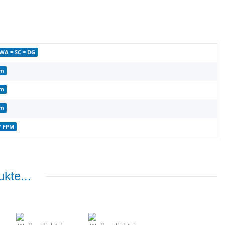
 WA = SC = DG
mm
mm
mm
/ FPM
kte...