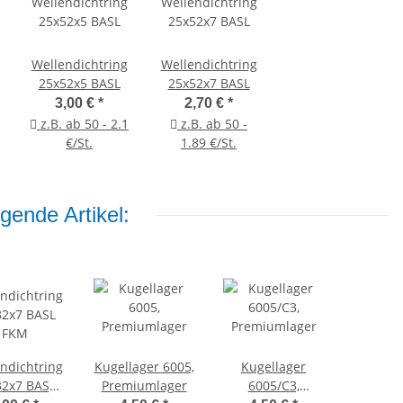
Wellendichtring
Wellendichtring
25x52x5 BASL
25x52x7 BASL
3,00 €
*
2,70 €
*
z.B. ab 50 - 2.1
z.B. ab 50 -
€/St.
1.89 €/St.
gende Artikel:
ndichtring
Kugellager 6005,
Kugellager
32x7 BASL
Premiumlager
6005/C3,