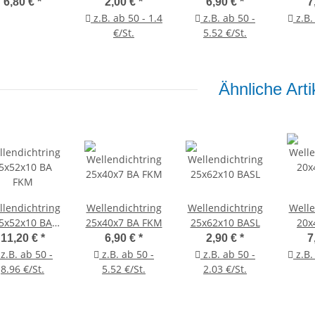
remiumlager
6,80 €
*
2,00 €
*
6,90 €
*
7
z.B. ab 50 - 1.4
z.B. ab 50 -
z.B.
€/St.
5.52 €/St.
Ähnliche Arti
lendichtring
Wellendichtring
Wellendichtring
Welle
5x52x10 BA
25x40x7 BA FKM
25x62x10 BASL
20x
FKM
11,20 €
*
6,90 €
*
2,90 €
*
7
z.B. ab 50 -
z.B. ab 50 -
z.B. ab 50 -
z.B.
8.96 €/St.
5.52 €/St.
2.03 €/St.