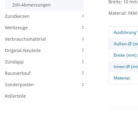
Breite: 10 mm
Zoll-Abmessungen
Material: FKM
Zündkerzen
Werkzeuge
Produkteig
Wert
Ausführung 
Verbrauchsmaterial
Außen-Ø (m
Original-Neuteile
Breite (mm):
Zündapp
Innen-Ø (m
Rausverkauf
Material:
Sonderposten
Rollerteile