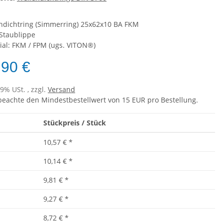
ndichtring (Simmerring) 25x62x10 BA FKM
Staublippe
ial: FKM / FPM (ugs. VITON®)
,90 €
19% USt. , zzgl.
Versand
 beachte den Mindestbestellwert von 15 EUR pro Bestellung.
Stückpreis / Stück
10,57 €
*
10,14 €
*
9,81 €
*
9,27 €
*
8,72 €
*