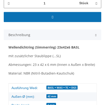
Stück
Beschreibung
Wellendichtring
(Simmerring)
23x42x6 BASL
mit zusätzlicher Staublippe (...SL)
Abmessungen: 23 x 42 x 6 mm (Innen x Außen x Breite)
Material: NBR (Nitril-Butadien-Kautschuk)
Produkteigenschaft
Wert
BASL = WAS = TC = DGS
Ausführung Wedi:
42 mm
Außen-Ø (mm):
6 mm