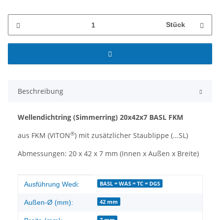
Stück
Beschreibung
Wellendichtring
(Simmerring)
20x42x7 BASL FKM
®
aus FKM (VITON
) mit zusätzlicher Staublippe (...SL)
Abmessungen: 20 x 42 x 7 mm (Innen x Außen x Breite)
Produkteigenschaft
Wert
BASL = WAS = TC = DGS
Ausführung Wedi:
42 mm
Außen-Ø (mm):
7 mm