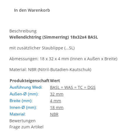
In den Warenkorb
Beschreibung
Wellendichtring
(Simmerring)
18x32x4 BASL
mit zusätzlicher Staublippe (...SL)
Abmessungen: 18 x 32 x 4 mm (Innen x Außen x Breite)
Material: NBR (Nitril-Butadien-Kautschuk)
Produkteigenschaft
Wert
BASL = WAS = TC = DGS
Ausführung Wedi:
32 mm
Außen-Ø (mm):
4 mm
Breite (mm):
18 mm
Innen-Ø (mm):
NBR
Material:
Bewertungen
Frage zum Artikel