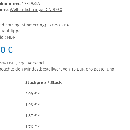
kelnummer:
17x29x5A
orie:
Wellendichtringe DIN 3760
ndichtring (Simmerring) 17x29x5 BA
Staublippe
ial: NBR
20 €
19% USt. , zzgl.
Versand
 beachte den Mindestbestellwert von 15 EUR pro Bestellung.
Stückpreis / Stück
2,09 €
*
1,98 €
*
1,87 €
*
1,76 €
*