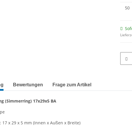
50
Sof
Lieferz
terkarten anzeigen
ng
Bewertungen
Frage zum Artikel
ng
(Simmerring)
17x29x5 BA
ppe
17 x 29 x 5 mm (Innen x Außen x Breite)