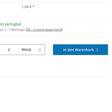
1,54 €
*
ort verfügbar
eit:
1 - 3 Werktage
(DE - Ausland abweichend)
In den Warenkorb
Stück