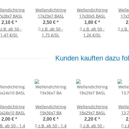
lendichtring
Wellendichtring
Wellendichtring
Welle
7x28x7 BASL
17x29x7 BASL
17x30x5 BASL
17x
2,10 €
*
2,50 €
*
1,80 €
*
2
z.B. ab 50 -
z.B. ab 50 -
z.B. ab 50 -
z.B.
1.47 €/St.
1.75 €/St.
1.26 €/St.
Kunden kauften dazu fol
lendichtring
Wellendichtring
Wellendichtring
Welle
6x24x10 BASL
19x36x7 BA
18x29x7 BASL
13,
2,00 €
*
2,00 €
*
2,20 €
*
2
B. ab 50 - 1.4
z.B. ab 50 - 1.4
z.B. ab 50 -
z.