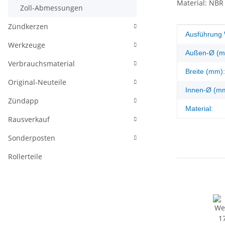
Material: NBR 
Zoll-Abmessungen
Zündkerzen
Produkteig
Wert
Ausführung 
Werkzeuge
Außen-Ø (m
Verbrauchsmaterial
Breite (mm):
Original-Neuteile
Innen-Ø (m
Zündapp
Material:
Rausverkauf
Sonderposten
Rollerteile