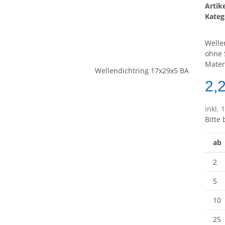
Arti
Kateg
Welle
ohne 
Mater
2,
inkl. 
Bitte
ab
2
5
10
25