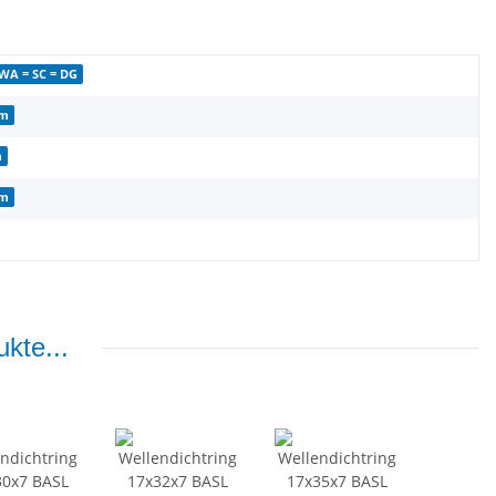
 WA = SC = DG
mm
m
mm
kte...