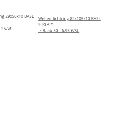
ing 29x50x10 BASL
Wellendichtring 82x105x10 BASL
9,90 €
*
.4 €/St.
z.B. ab 50 - 6.93 €/St.