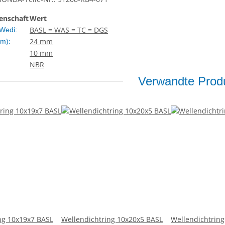
enschaft
Wert
BASL = WAS = TC = DGS
Wedi:
24 mm
m):
10 mm
NBR
Verwandte Produ
ng 10x19x7 BASL
Wellendichtring 10x20x5 BASL
Wellendichtrin