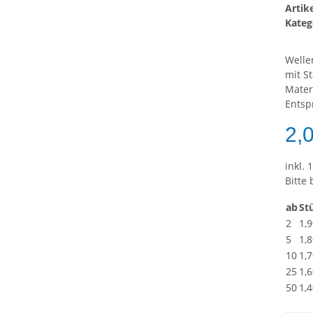
Arti
Kateg
Welle
mit S
Mater
Entsp
2,
inkl. 
Bitte
ab
St
2
1,9
5
1,8
10
1,7
25
1,6
50
1,4