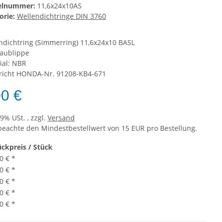
kelnummer:
11,6x24x10AS
orie:
Wellendichtringe DIN 3760
ndichtring (Simmerring) 11,6x24x10 BASL
taublippe
ial: NBR
richt HONDA-Nr. 91208-KB4-671
00 €
19% USt. , zzgl.
Versand
 beachte den Mindestbestellwert von 15 EUR pro Bestellung.
ückpreis / Stück
0 €
*
0 €
*
0 €
*
0 €
*
0 €
*