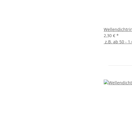
Wellendichtri
2,30 €
*
z.B. ab 50 - 1.