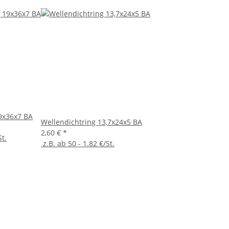
9x36x7 BA
Wellendichtring 13,7x24x5 BA
2,60 €
*
St.
z.B. ab 50 - 1.82 €/St.