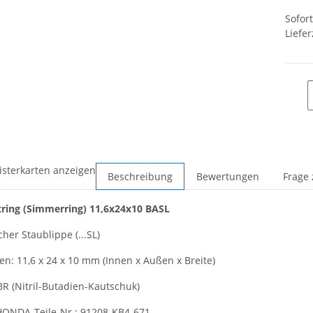
Sofor
Liefer
isterkarten anzeigen
Beschreibung
Bewertungen
Frage 
tring
(Simmerring)
11,6x24x10 BASL
cher Staublippe (...SL)
: 11,6 x 24 x 10 mm (Innen x Außen x Breite)
BR (Nitril-Butadien-Kautschuk)
HONDA-Teile-Nr.: 91208-KB4-671