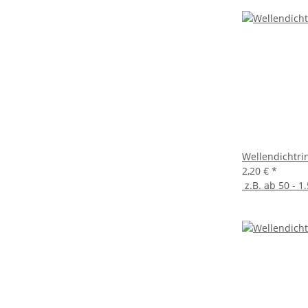
Wellendichtri
2,20 €
*
z.B. ab 50 - 1.