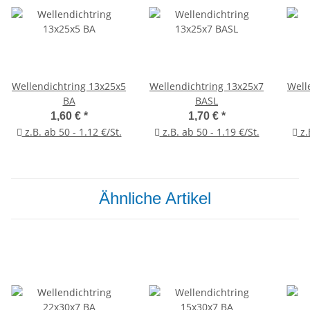
Wellendichtring 13x25x5
Wellendichtring 13x25x7
Well
BA
BASL
1,60 €
*
1,70 €
*
z.B. ab 50 - 1.12 €/St.
z.B. ab 50 - 1.19 €/St.
z.
Ähnliche Artikel