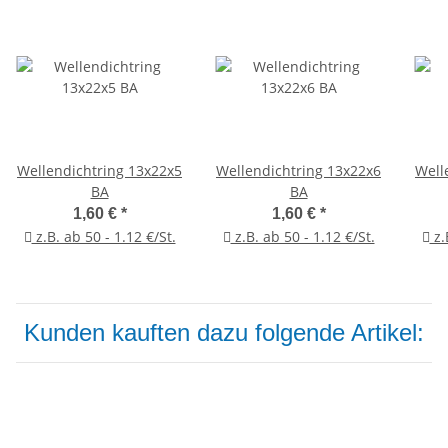
Wellendichtring 13x22x5
Wellendichtring 13x22x6
Well
BA
BA
1,60 €
*
1,60 €
*
z.B. ab 50 - 1.12 €/St.
z.B. ab 50 - 1.12 €/St.
z.
Kunden kauften dazu folgende Artikel: