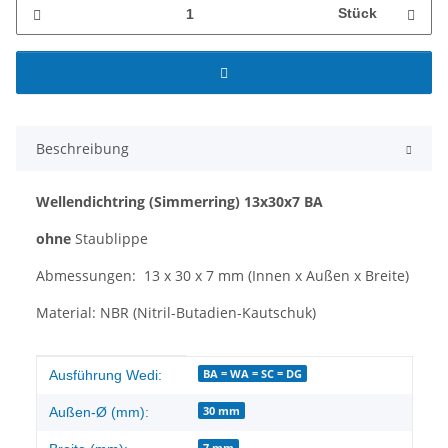
Stück
Beschreibung
Wellendichtring
(Simmerring)
13x30x7 BA
ohne
Staublippe
Abmessungen: 13 x 30 x 7 mm (Innen x Außen x Breite)
Material: NBR (Nitril-Butadien-Kautschuk)
Produkteigenschaft
Wert
BA = WA = SC = DG
Ausführung Wedi:
30 mm
Außen-Ø (mm):
7 mm