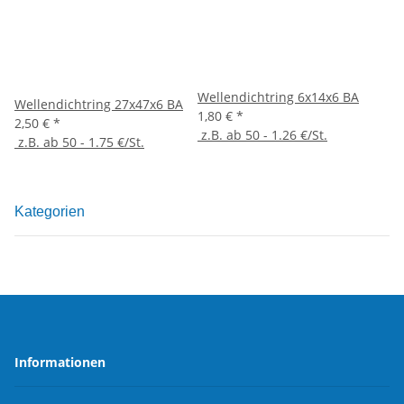
Wellendichtring 6x14x6 BA
Wellendichtring 27x47x6 BA
1,80 €
*
2,50 €
*
z.B. ab 50 - 1.26 €/St.
z.B. ab 50 - 1.75 €/St.
Kategorien
Informationen