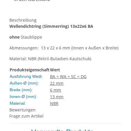
Beschreibung
Wellendichtring
(Simmerring)
13x22x6 BA
ohne
Staublippe
Abmessungen: 13 x 22 x 6 mm (Innen x Außen x Breite)
Material: NBR (Nitril-Butadien-Kautschuk)
Produkteigenschaft
Wert
BA = WA = SC = DG
Ausführung Wedi:
22 mm
Außen-Ø (mm):
6 mm
Breite (mm):
13 mm
Innen-Ø (mm):
NBR
Material:
Bewertungen
Frage zum Artikel