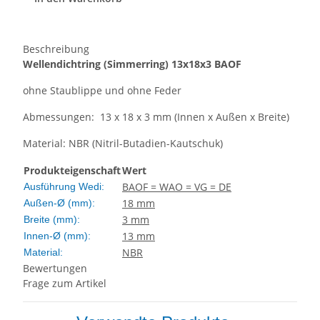
Beschreibung
Wellendichtring
(Simmerring)
13x18x3 BAOF
ohne Staublippe und ohne Feder
Abmessungen: 13 x 18 x 3 mm (Innen x Außen x Breite)
Material: NBR (Nitril-Butadien-Kautschuk)
Produkteigenschaft
Wert
BAOF = WAO = VG = DE
Ausführung Wedi:
18 mm
Außen-Ø (mm):
3 mm
Breite (mm):
13 mm
Innen-Ø (mm):
NBR
Material:
Bewertungen
Frage zum Artikel