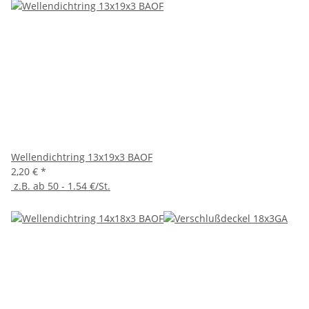
Wellendichtring 13x19x3 BAOF
2,20 €
*
z.B. ab 50 - 1.54 €/St.