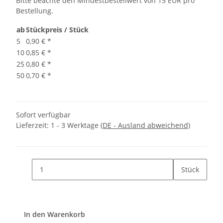
Bitte beachte den Mindestbestellwert von 15 EUR pro
Bestellung.
ab
Stückpreis / Stück
5
0,90 €
*
10
0,85 €
*
25
0,80 €
*
50
0,70 €
*
Sofort verfügbar
Lieferzeit:
1 - 3 Werktage
(DE - Ausland abweichend)
Stück
In den Warenkorb