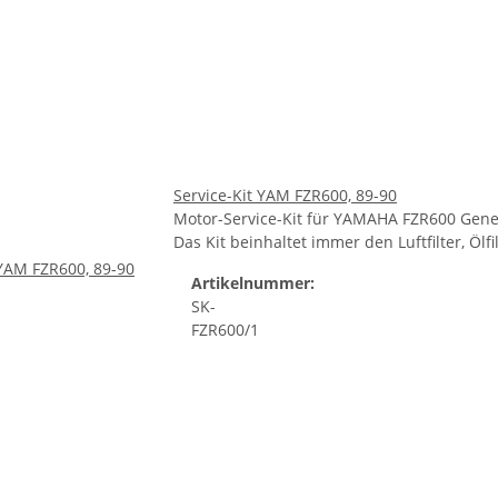
Service-Kit YAM FZR600, 89-90
Motor-Service-Kit für YAMAHA FZR600 Genes
Das Kit beinhaltet immer den Luftfilter, Öl
Artikelnummer:
SK-
FZR600/1