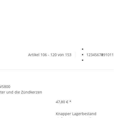
Artikel 106 - 120 von 153
1
2
3
4
5
6
7
8
9
10
11
 VS800
filter und die Zündkerzen
47,80 €
*
Knapper Lagerbestand