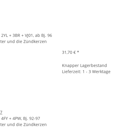
2YL + 3BR + VJ01, ab Bj. 96
filter und die Zündkerzen
31,70 €
*
Knapper Lagerbestand
Lieferzeit: 1 - 3 Werktage
97
4FY + 4PW, Bj. 92-97
filter und die Zündkerzen