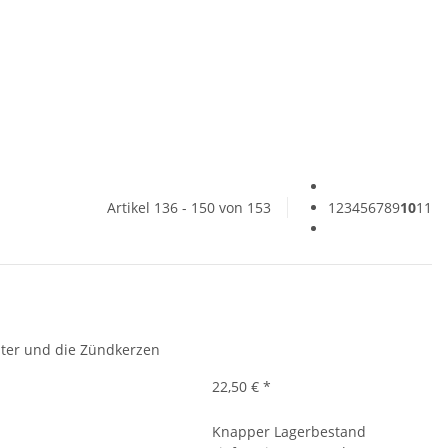
Artikel 136 - 150 von 153
1
2
3
4
5
6
7
8
9
10
11
filter und die Zündkerzen
22,50 €
*
Knapper Lagerbestand