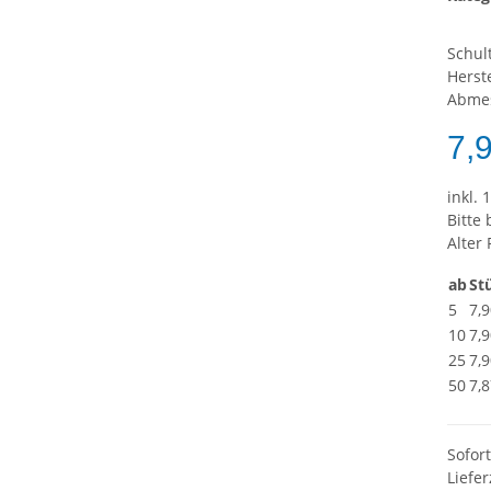
Schul
Herste
Abme
7,
inkl. 
Bitte
Alter 
ab
St
5
7,9
10
7,9
25
7,9
50
7,8
Sofor
Liefer