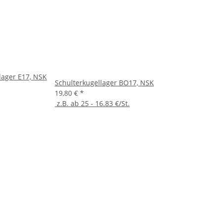
lager E17, NSK
Schulterkugellager BO17, NSK
19,80 €
*
z.B. ab 25 - 16.83 €/St.