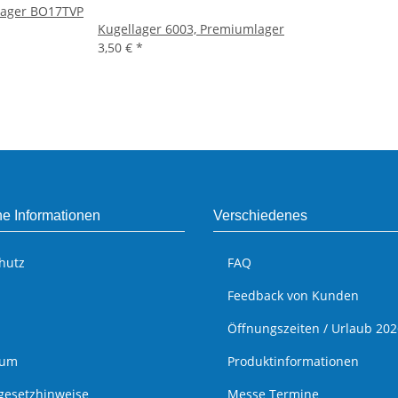
lager BO17TVP
Kugellager 6003, Premiumlager
3,50 €
*
he Informationen
Verschiedenes
hutz
FAQ
Feedback von Kunden
Öffnungszeiten / Urlaub 202
sum
Produktinformationen
egesetzhinweise
Messe Termine