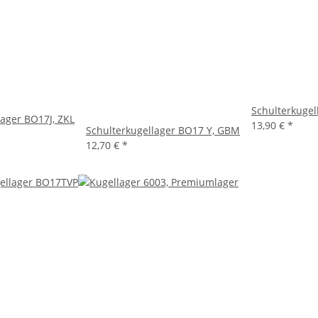
Schulterkugel
lager BO17J, ZKL
13,90 €
*
Schulterkugellager BO17 Y, GBM
12,70 €
*