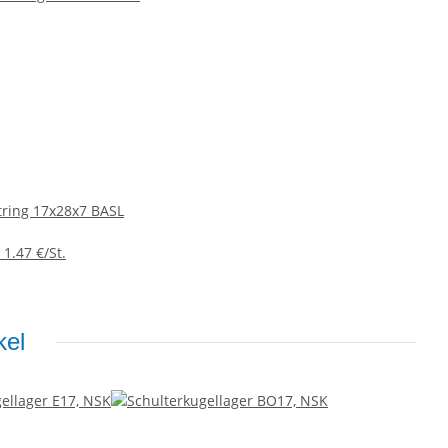
tring 17x28x7 BASL
 1.47 €/St.
kel