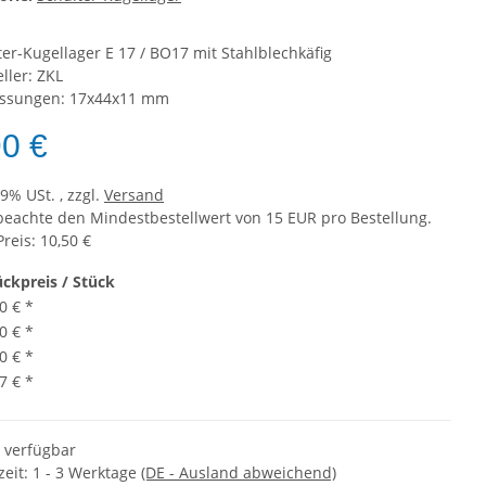
ter-Kugellager E 17 / BO17 mit Stahlblechkäfig
ller: ZKL
ssungen: 17x44x11 mm
90 €
19% USt. , zzgl.
Versand
 beachte den Mindestbestellwert von 15 EUR pro Bestellung.
Preis: 10,50 €
ückpreis / Stück
0 €
*
0 €
*
0 €
*
7 €
*
t verfügbar
zeit:
1 - 3 Werktage
(DE - Ausland abweichend)