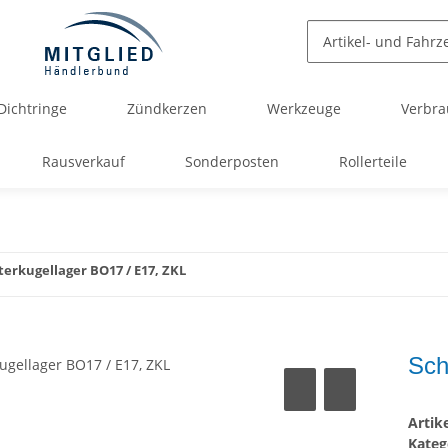
Dichtringe
Zündkerzen
Werkzeuge
Verbra
Rausverkauf
Sonderposten
Rollerteile
terkugellager BO17 / E17, ZKL
Sch
Arti
Kateg