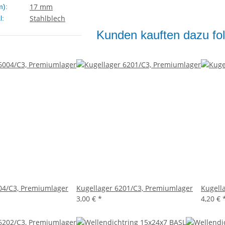
17 mm
m):
Stahlblech
l:
Kunden kauften dazu fol
04/C3, Premiumlager
Kugellager 6201/C3, Premiumlager
Kugell
3,00 €
*
4,20 €