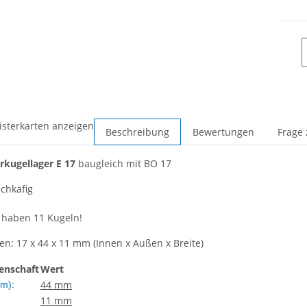
isterkarten anzeigen
Beschreibung
Bewertungen
Frage 
erkugellager
E 17
baugleich mit BO 17
echkäfig
 haben 11 Kugeln!
: 17 x 44 x 11 mm (Innen x Außen x Breite)
enschaft
Wert
44 mm
m):
11 mm