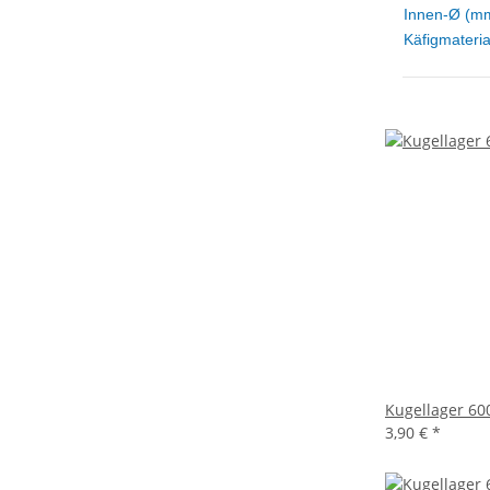
Innen-Ø (m
Käfigmateria
Kugellager 60
3,90 €
*