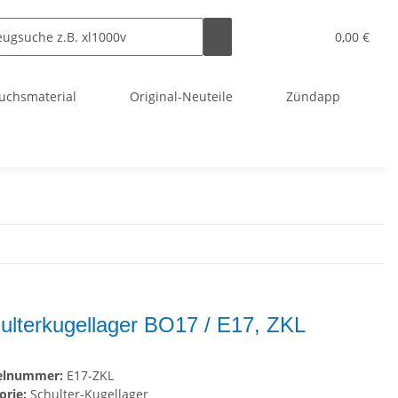
0,00 €
uchsmaterial
Original-Neuteile
Zündapp
ulterkugellager BO17 / E17, ZKL
kelnummer:
E17-ZKL
orie:
Schulter-Kugellager