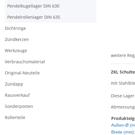
Pendelkugellager DIN 630
Pendelrollenlager DIN 635
Dichtringe
Zündkerzen
Werkzeuge
weitere Reg
Verbrauchsmaterial
ZKL Schult
Original-Neuteile
mit Stahlbl
Zündapp
Rausverkauf
Diese Lager
Sonderposten
Abmessungen
Rollerteile
Produkteig
Außen-Ø (m
Breite (mm):