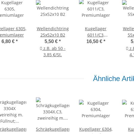
ellager 6305,
Wellendichtring
Kugellager
Welle
remiumlager
25x52x10 B2
6011/C3,
55
Premiumlager
6,80 €
*
5,50 €
*
16,50 €
*
5
z.B. ab 50 -
z.
3.85 €/St.
4.
Ähnliche Arti
rägkugellager
Schrägkugellager
Kugellager 6304,
Ku