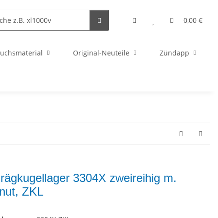
0,00 €
uchsmaterial
Original-Neuteile
Zündapp
rägkugellager 3304X zweireihig m.
lnut, ZKL