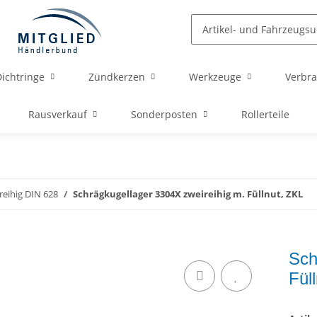
ichtringe
Zündkerzen
Werkzeuge
Verbra
Rausverkauf
Sonderposten
Rollerteile
reihig DIN 628
Schrägkugellager 3304X zweireihig m. Füllnut, ZKL
Sch
Fül