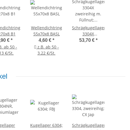
ndichtring
Wellendichtring
Schrägkugellager
x70x8 B1
55x70x8 BASL
3304X
zweireihig m.
,90 €
*
4,60 €
*
53,70 €
*
Füllnut;
B. ab 50 -
z.B. ab 50 -
NTN/NSK
13 €/St.
3.22 €/St.
kel
gellager
Kugellager 6304;
Schrägkugellager