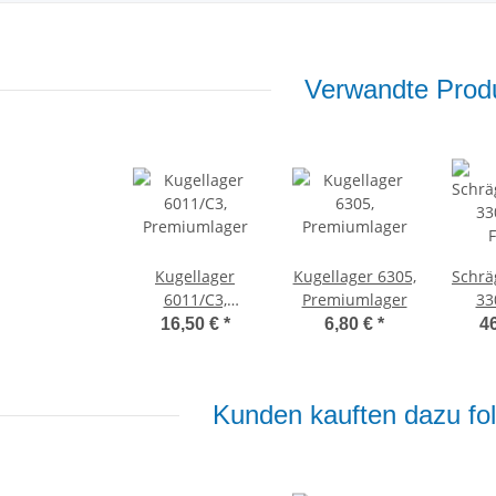
Verwandte Produ
Kugellager
Kugellager 6305,
Schrä
6011/C3,
Premiumlager
33
Premiumlager
F
16,50 €
*
6,80 €
*
4
Kunden kauften dazu fol