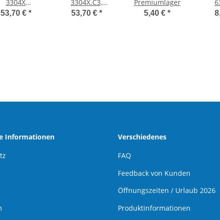
3304X
3304X.C3,
Premiumlager
6
weireihig m.
zweireihig m.
Pre
53,70 €
*
53,70 €
*
5,40 €
*
8
Füllnut;
Füllnut;
NTN/NSK
NTN/NSK
he Informationen
Verschiedenes
tz
FAQ
Feedback von Kunden
Öffnungszeiten / Urlaub 2026
m
Produktinformationen