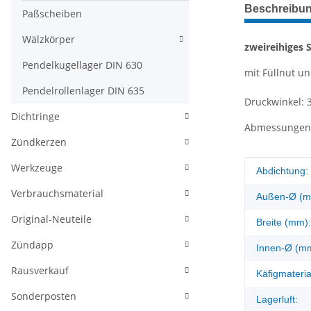
weitere Regis
Beschreibu
Paßscheiben
Wälzkörper
zweireihiges 
Pendelkugellager DIN 630
mit Füllnut un
Pendelrollenlager DIN 635
Druckwinkel: 
Dichtringe
Abmessungen: 
Zündkerzen
Werkzeuge
Produkteig
Wert
Abdichtung:
Verbrauchsmaterial
Außen-Ø (m
Original-Neuteile
Breite (mm):
Zündapp
Innen-Ø (m
Rausverkauf
Käfigmateria
Sonderposten
Lagerluft: