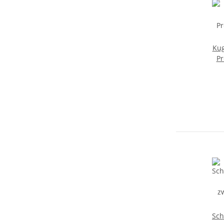
Kug
P
Sch