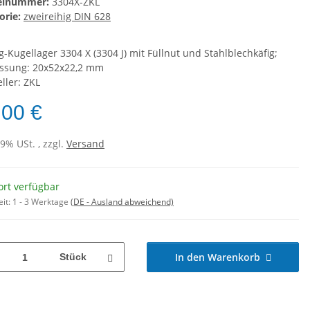
kelnummer:
3304X-ZKL
orie:
zweireihig DIN 628
g-Kugellager 3304 X (3304 J) mit Füllnut und Stahlblechkäfig;
sung: 20x52x22,2 mm
ller: ZKL
,00 €
19% USt. , zzgl.
Versand
ort verfügbar
eit:
1 - 3 Werktage
(DE - Ausland abweichend)
In den Warenkorb
Stück