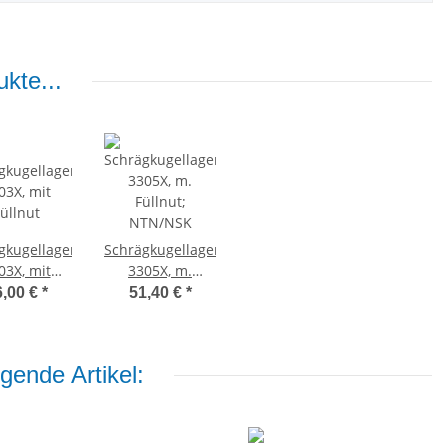
kte...
gkugellager
Schrägkugellager
03X, mit
3305X, m.
üllnut
Füllnut;
6,00 €
*
51,40 €
*
NTN/NSK
gende Artikel: