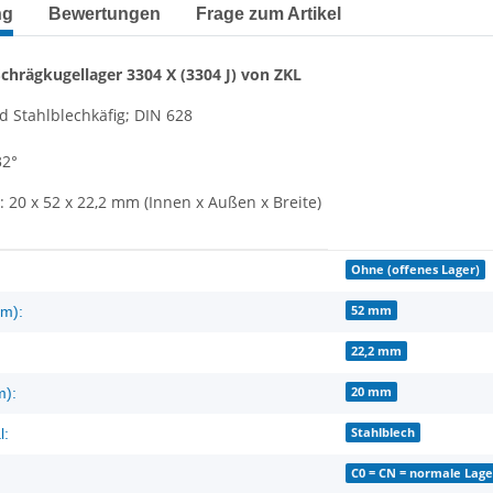
terkarten anzeigen
ng
Bewertungen
Frage zum Artikel
Schrägkugellager 3304 X (3304 J) von ZKL
d Stahlblechkäfig; DIN 628
32°
20 x 52 x 22,2 mm (Innen x Außen x Breite)
enschaft
Ohne (offenes Lager)
52 mm
m):
22,2 mm
20 mm
m):
Stahlblech
l:
C0 = CN = normale Lage