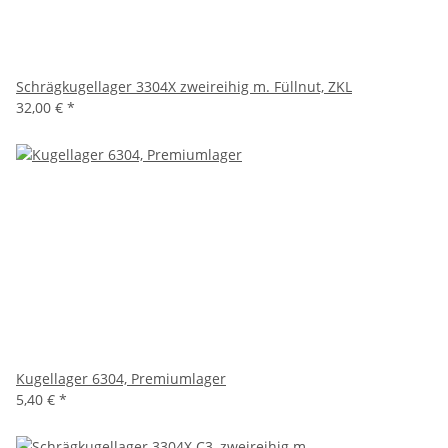
Schrägkugellager 3304X zweireihig m. Füllnut, ZKL
32,00 €
*
Kugellager 6304, Premiumlager
5,40 €
*