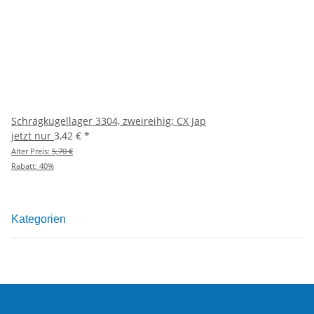
Schrägkugellager 3304, zweireihig; CX Jap
jetzt nur
3,42 €
*
Alter Preis:
5,70 €
Rabatt:
40%
Kategorien