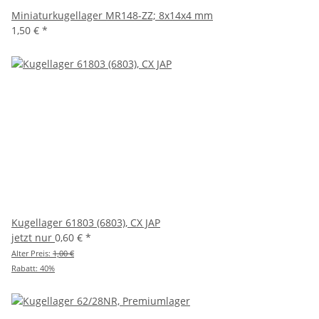
Miniaturkugellager MR148-ZZ; 8x14x4 mm
1,50 €
*
Kugellager 61803 (6803), CX JAP
jetzt nur
0,60 €
*
Alter Preis:
1,00 €
Rabatt:
40%