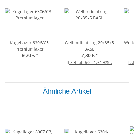
Kugellager 6306/C3,
Wellendichtring 20x35x5
Well
Premiumlager
BASL
9,30 €
*
2,30 €
*
z.B. ab 50 - 1.61 €/St.
z.
Ähnliche Artikel