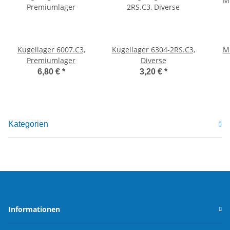
Kugellager 6007.C3,
Kugellager 6304-2RS.C3,
Mi
Premiumlager
Diverse
6,80 €
*
3,20 €
*
Kategorien
Informationen