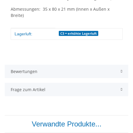
Abmessungen: 35 x 80 x 21 mm (Innen x Außen x
Breite)
Produkteigenschaft
Wert
C3 = erhöhte Lagerluft
Lagerluft:
Bewertungen
Frage zum Artikel
Verwandte Produkte...