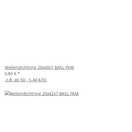
Wellendichtring 20x40x7 BASL FKM
6,80 €
*
z.B. ab 50 - 5.44 €/St.