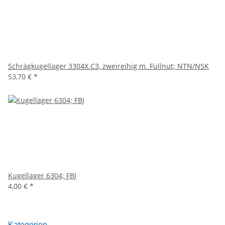
Schrägkugellager 3304X.C3, zweireihig m. Füllnut; NTN/NSK
53,70 €
*
Kugellager 6304; FBJ
4,00 €
*
Kategorien