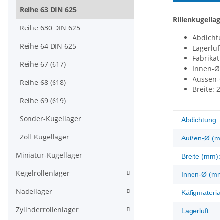
Reihe 63 DIN 625
Rillenkugella
Reihe 630 DIN 625
Abdicht
Reihe 64 DIN 625
Lagerluf
Fabrikat
Reihe 67 (617)
Innen-Ø
Aussen-
Reihe 68 (618)
Breite:
Reihe 69 (619)
Sonder-Kugellager
Produkteig
Wert
Abdichtung:
Zoll-Kugellager
Außen-Ø (m
Miniatur-Kugellager
Breite (mm):
Kegelrollenlager
Innen-Ø (m
Nadellager
Käfigmateria
Zylinderrollenlager
Lagerluft: