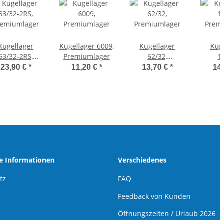
Kugellager
Kugellager 6009,
Kugellager
Ku
63/32-2RS,
Premiumlager
62/32,
remiumlager
Premiumlager
Pre
23,90 €
*
11,20 €
*
13,70 €
*
1
he Informationen
Verschiedenes
tz
FAQ
Feedback von Kunden
Öffnungszeiten / Urlaub 2026