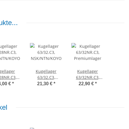
kte...
gellager
Kugellager
Kugellager
28NR.C3,
63/32.C3,
63/32NR.C3,
NTN/KOYO
NSK/NTN/KOYO
Premiumlager
4,00 €
*
21,30 €
*
22,90 €
*
kel