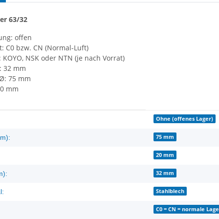
ger
63/32
ung: offen
t: C0 bzw. CN (Normal-Luft)
: KOYO, NSK oder NTN (je nach Vorrat)
: 32 mm
Ø: 75 mm
 20 mm
enschaft
Ohne (offenes Lager)
75 mm
m):
20 mm
32 mm
m):
Stahlblech
l:
C0 = CN = normale Lage