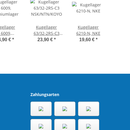
gellager
Kugellager
Kugellager
16009,
63/32-2RS-C3
6210-N, NKE
miumlager
NSK/NTN/KOYO
4,90 €
*
23,90 €
*
19,60 €
*
Zahlungsarten