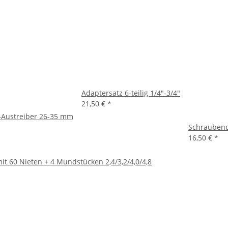
Adaptersatz 6-teilig 1/4"-3/4"
21,50 €
*
-Austreiber 26-35 mm
Schraubendr
16,50 €
*