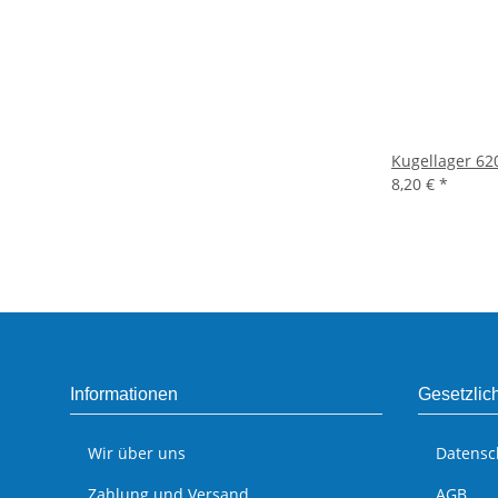
Kugellager 62
8,20 €
*
Informationen
Gesetzlic
Wir über uns
Datensc
Zahlung und Versand
AGB