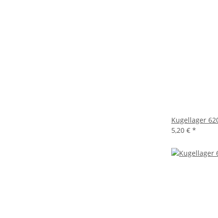
Kugellager 6
5,20 €
*