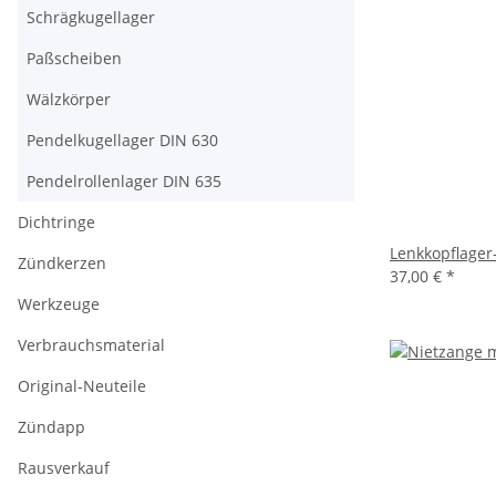
Schrägkugellager
Paßscheiben
Wälzkörper
Pendelkugellager DIN 630
Pendelrollenlager DIN 635
Dichtringe
Lenkkopflager
Zündkerzen
37,00 €
*
Werkzeuge
Verbrauchsmaterial
Original-Neuteile
Zündapp
Rausverkauf