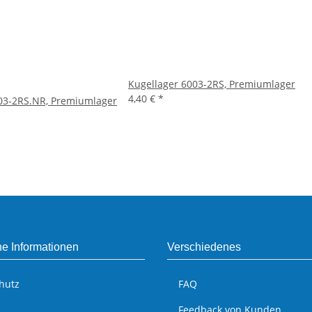
Kugellager 6003-2RS, Premiumlager
4,40 €
*
03-2RS.NR, Premiumlager
he Informationen
Verschiedenes
hutz
FAQ
Feedback von Kunden