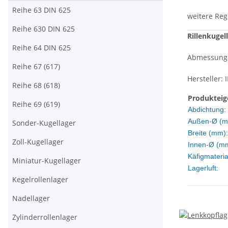
Reihe 63 DIN 625
weitere Reg
Reihe 630 DIN 625
Rillenkugel
Reihe 64 DIN 625
Abmessung
Reihe 67 (617)
Hersteller: 
Reihe 68 (618)
Produkteig
Reihe 69 (619)
Abdichtung:
Außen-Ø (m
Sonder-Kugellager
Breite (mm):
Zoll-Kugellager
Innen-Ø (m
Käfigmateria
Miniatur-Kugellager
Lagerluft:
Kegelrollenlager
Nadellager
Zylinderrollenlager