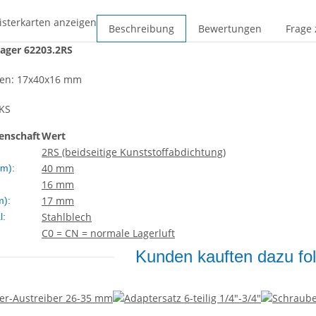
isterkarten anzeigen
Beschreibung
Bewertungen
Frage 
lager 62203.2RS
en: 17x40x16 mm
IKS
enschaft
Wert
2RS (beidseitige Kunststoffabdichtung)
40 mm
m):
16 mm
17 mm
m):
Stahlblech
l:
C0 = CN = normale Lagerluft
Kunden kauften dazu fol