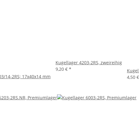
Kugellager 4203-2RS, zweireihig
9,20 €
*
Kugel
203/14-2RS; 17x40x14 mm
4,50 