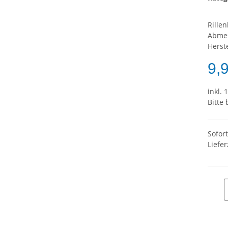
Rille
Abme
Herste
9,
inkl. 
Bitte
Sofor
Liefer