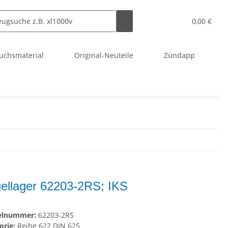
0,00 €
uchsmaterial
Original-Neuteile
Zündapp
ellager 62203-2RS; IKS
kelnummer:
62203-2RS
orie:
Reihe 622 DIN 625