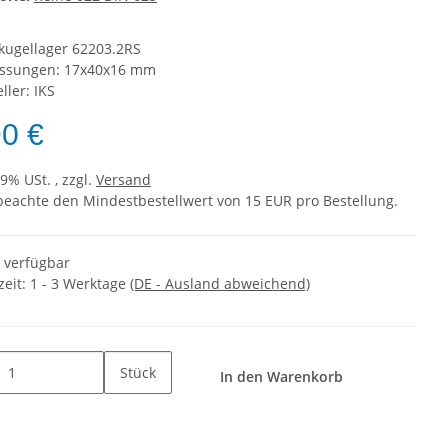
nkugellager 62203.2RS
ssungen: 17x40x16 mm
ller: IKS
90 €
19% USt. , zzgl.
Versand
 beachte den Mindestbestellwert von 15 EUR pro Bestellung.
t verfügbar
zeit:
1 - 3 Werktage
(DE - Ausland abweichend)
Stück
In den Warenkorb