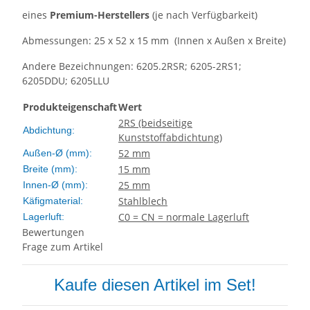
eines
Premium-H
erstellers
(je nach Verfügbarkeit)
Abmessungen: 25 x 52 x 15 mm (Innen x Außen x Breite)
Andere Bezeichnungen: 6205.2RSR; 6205-2RS1;
6205DDU; 6205LLU
Produkteigenschaft
Wert
2RS (beidseitige
Abdichtung:
Kunststoffabdichtung)
52 mm
Außen-Ø (mm):
15 mm
Breite (mm):
25 mm
Innen-Ø (mm):
Stahlblech
Käfigmaterial:
C0 = CN = normale Lagerluft
Lagerluft:
Bewertungen
Frage zum Artikel
Kaufe diesen Artikel im Set!