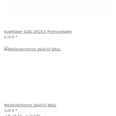
Kugellager 6205-2RS/C3, Premiumlager
6,10 €
*
Wellendichtring 28x47x7 BASL
3,20 €
*
z.B. ab 50 - 2.24 €/St.