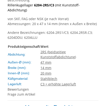
Beschreibung
Rillenkugellager
6204-2RS/C3
(mit Kunststoff-
Abdichtung)
von SKF, FAG oder NSK (je nach Vorrat)
Abmessungen: 20 x 47 x 14 mm (Innen x Außen x Breite)
Andere Bezeichnungen: 6204-2RS1/C3; 6204.2RSR.C3;
6204DDU; 6204LLU
Produkteigenschaft
Wert
2RS (beidseitige
Abdichtung:
Kunststoffabdichtung)
47 mm
Außen-Ø (mm):
14 mm
Breite (mm):
20 mm
Innen-Ø (mm):
Stahlblech
Käfigmaterial:
C3 = erhöhte Lagerluft
Lagerluft:
Bewertungen
Frage zum Artikel