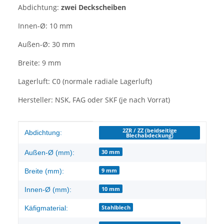
Abdichtung:
zwei Deckscheiben
Innen-Ø: 10 mm
Außen-Ø: 30 mm
Breite: 9 mm
Lagerluft: C0 (normale radiale Lagerluft)
Hersteller: NSK, FAG oder SKF (je nach Vorrat)
Produkteigenschaft
Wert
2ZR / ZZ (beidseitige
Abdichtung:
Blechabdeckung)
30 mm
Außen-Ø (mm):
9 mm
Breite (mm):
10 mm
Innen-Ø (mm):
Stahlblech
Käfigmaterial: