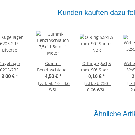
Kunden kauften dazu fol
Kugellager
Gummi-
O-Ring 5,5x1,5
Welle
6205-2RS,
Benzinschlauch
mm, 90° Shore;
32x
Diverse
7,5x11,5mm, 1
NBR
3,00 €
*
4,50 €
*
0,10 €
*
2
Meter
z.B. ab 10 - 3.6
z.B. ab 250 -
z.
€/St.
0.06 €/St.
2.
Ähnliche Arti