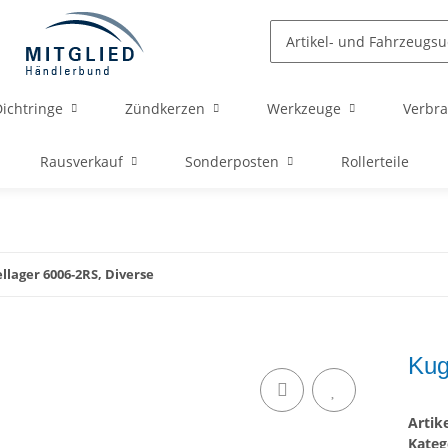
ichtringe
Zündkerzen
Werkzeuge
Verbra
Rausverkauf
Sonderposten
Rollerteile
llager 6006-2RS, Diverse
Kug
Arti
Kateg