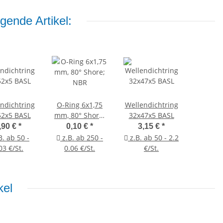
gende Artikel:
ndichtring
O-Ring 6x1,75
Wellendichtring
52x5 BASL
mm, 80° Shore;
32x47x5 BASL
NBR
,90 €
*
0,10 €
*
3,15 €
*
B. ab 50 -
z.B. ab 250 -
z.B. ab 50 - 2.2
03 €/St.
0.06 €/St.
€/St.
kel