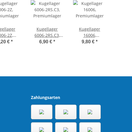
gellager
Kugellager
Kugellager
006-2Z,
6006-2RS.C3,
16006,
miumlager
Premiumlager
Premiumlager
,20 €
*
6,90 €
*
9,80 €
*
Zahlungsarten