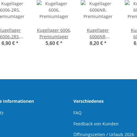
Kugellager
Kugellager 6006,
Kugellager
Ku
6006-2RS,
Premiumlager
6006NR,
6
remiumlager
Premiumlager
Pre
6,90 €
*
5,60 €
*
8,20 €
*
6
he Informationen
Verschiedenes
tz
FAQ
Feedback von Kunden
Öffnungszeiten / Urlaub 2026