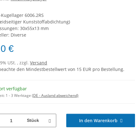
n-Kugellager 6006.2RS
beidseitiger Kunststoffabdichtung)
ssungen: 30x55x13 mm
ller: Diverse
20 €
19% USt. , zzgl.
Versand
 beachte den Mindestbestellwert von 15 EUR pro Bestellung.
ort verfügbar
eit:
1 - 3 Werktage
(DE - Ausland abweichend)
In den Warenkorb
Stück