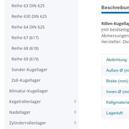
weitere Regis
Reihe 63 DIN 625
Beschreibu
Reihe 630 DIN 625
Rillen-Kugell
Reihe 64 DIN 625
(mit beidseiti
Abmessungen
Reihe 67 (617)
Hersteller: Di
Reihe 68 (618)
Reihe 69 (619)
Produkteig
Wert
Abdichtung:
Sonder-Kugellager
Außen-Ø (m
Zoll-Kugellager
Breite (mm):
Miniatur-Kugellager
Innen-Ø (m
Kegelrollenlager
Käfigmateria
Nadellager
Lagerluft:
Zylinderrollenlager