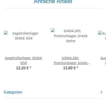
Ähnliche Artikel
Kegelrollenlager 30304;
63004-2RS,
Kug
NSK
Premiumlager, breite
Reihe
12,20 €
*
13,80 €
*
Kategorien