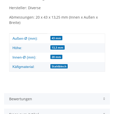
Hersteller: Diverse
Abmessungen: 20 x 43 x 13,25 mm (Innen x Außen x
Breite)
Produkteigenschaft
Wert
43 mm
Außen-Ø (mm):
13,3 mm
Höhe:
20 mm
Innen-Ø (mm):
Stahlblech
Käfigmaterial:
Bewertungen