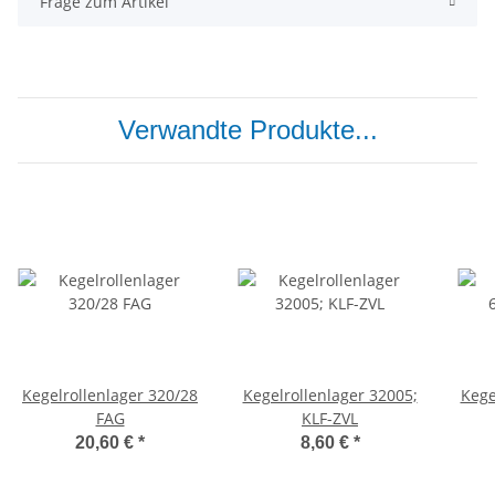
Frage zum Artikel
Verwandte Produkte...
Kegelrollenlager 320/28
Kegelrollenlager 32005;
Kege
FAG
KLF-ZVL
20,60 €
*
8,60 €
*