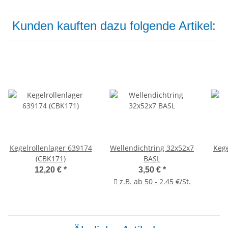
Kunden kauften dazu folgende Artikel:
Kegelrollenlager 639174
Wellendichtring 32x52x7
Kege
(CBK171)
BASL
12,20 €
*
3,50 €
*
z.B. ab 50 - 2.45 €/St.