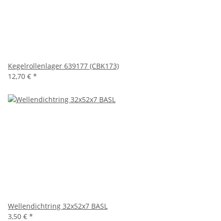
Kegelrollenlager 639177 (CBK173)
12,70 €
*
Wellendichtring 32x52x7 BASL
3,50 €
*