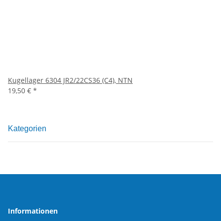
Kugellager 6304 JR2/22CS36 (C4), NTN
19,50 €
*
Kategorien
Informationen