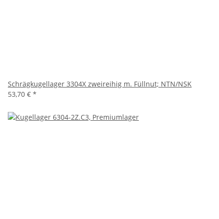
Schrägkugellager 3304X zweireihig m. Füllnut; NTN/NSK
53,70 €
*