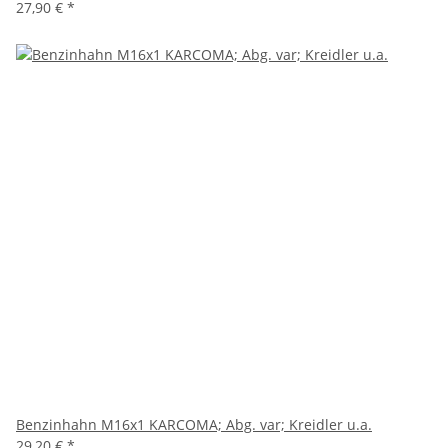
27,90 €
*
Benzinhahn M16x1 KARCOMA; Abg. var; Kreidler u.a.
29,20 €
*