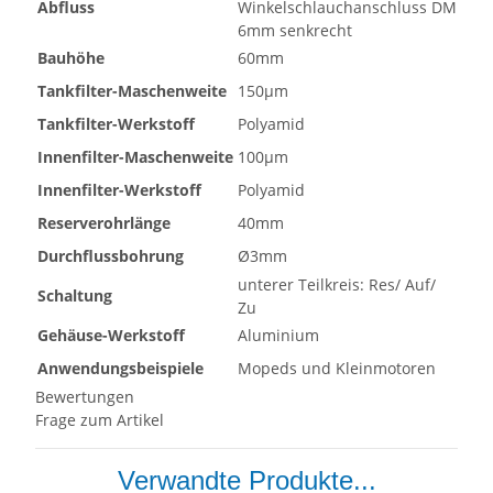
Abfluss
Winkelschlauchanschluss DM
6mm senkrecht
Bauhöhe
60mm
Tankfilter-Maschenweite
150µm
Tankfilter-Werkstoff
Polyamid
Innenfilter-Maschenweite
100µm
Innenfilter-Werkstoff
Polyamid
Reserverohrlänge
40mm
Durchflussbohrung
Ø3mm
unterer Teilkreis: Res/ Auf/
Schaltung
Zu
Gehäuse-Werkstoff
Aluminium
Anwendungsbeispiele
Mopeds und Kleinmotoren
Bewertungen
Frage zum Artikel
Verwandte Produkte...