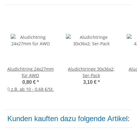
Aludichtring 24x27mm
Aludichtringe 30x36x2;
Alu
für AWO
5er-Pack
0,80 €
*
3,10 €
*
z.B. ab 10 - 0.68 €/St.
Kunden kauften dazu folgende Artikel: