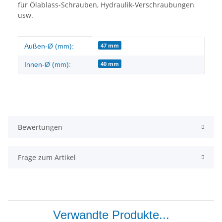
für Ölablass-Schrauben, Hydraulik-Verschraubungen
usw.
Produkteigenschaft
Wert
47 mm
Außen-Ø (mm):
40 mm
Innen-Ø (mm):
Bewertungen
Frage zum Artikel
Verwandte Produkte...