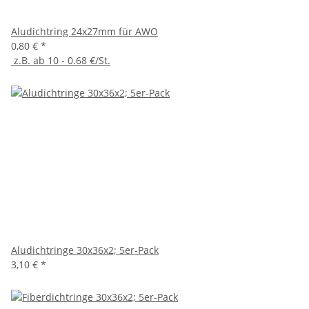
Aludichtring 24x27mm für AWO
0,80 €
*
z.B. ab 10 - 0.68 €/St.
Aludichtringe 30x36x2; 5er-Pack
3,10 €
*