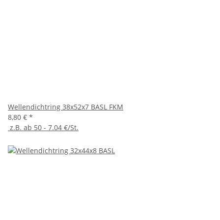
Wellendichtring 38x52x7 BASL FKM
8,80 €
*
z.B. ab 50 - 7.04 €/St.