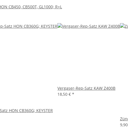
HON CB450, CB500T, GL1000; R+L
Vergaser-Rep-Satz KAW Z400B
18,50 €
*
-Satz HON CB360G; KEYSTER
Zün
9,9