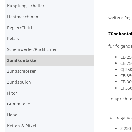
Kupplungsschalter
Lichtmaschinen
weitere Reg
Regler/Gleichr.
Zündkontak
Relais
für folgend
Scheinwerfer/Rücklichter
CB 25
Zündkontakte
CB 250
CJ 250
Zündschlösser
CB 350
CB 360
Zündspulen
CJ 360
Filter
Entspricht
Gummiteile
Hebel
für folgend
Ketten & Ritzel
Z 250 