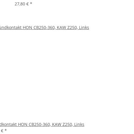
27,80 €
*
dkontakt HON CB250-360, KAW Z250, Links
0 €
*