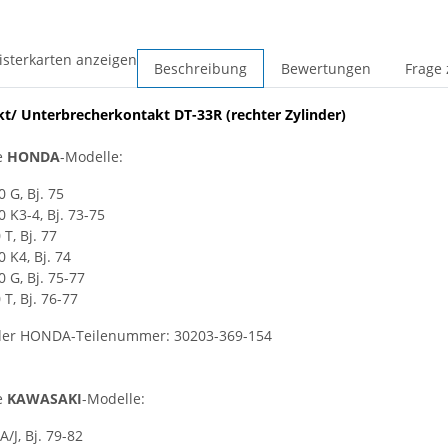
isterkarten anzeigen
Beschreibung
Bewertungen
Frage 
t/ Unterbrecherkontakt DT-33R (rechter Zylinder)
e
HONDA
-Modelle:
0 G, Bj. 75
 K3-4, Bj. 73-75
 T, Bj. 77
 K4, Bj. 74
 G, Bj. 75-77
 T, Bj. 76-77
 der HONDA-Teilenummer: 30203-369-154
e
KAWASAKI
-Modelle:
A/J, Bj. 79-82