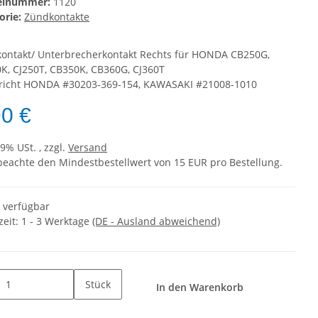
kelnummer:
1120
orie:
Zündkontakte
ontakt/ Unterbrecherkontakt Rechts für HONDA CB250G,
K, CJ250T, CB350K, CB360G, CJ360T
richt HONDA #30203-369-154, KAWASAKI #21008-1010
90 €
19% USt. , zzgl.
Versand
 beachte den Mindestbestellwert von 15 EUR pro Bestellung.
t verfügbar
zeit:
1 - 3 Werktage
(DE - Ausland abweichend)
Stück
In den Warenkorb