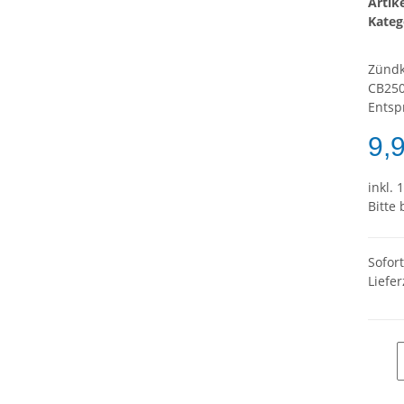
Arti
Kateg
Zündk
CB250
Entsp
9,
inkl. 
Bitte
Sofor
Liefer