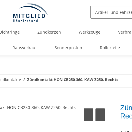
Dichtringe
Zündkerzen
Werkzeuge
Verbra
Rausverkauf
Sonderposten
Rollerteile
ündkontakte
Zündkontakt HON CB250-360, KAW Z250, Rechts
Zün
Rec