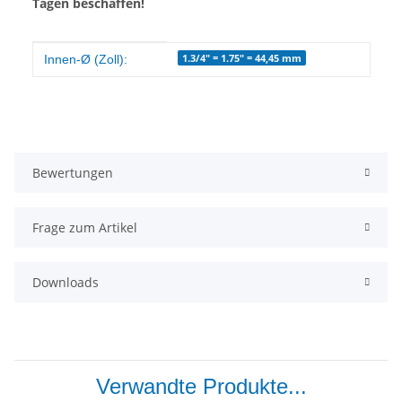
Tagen beschaffen!
Produkteigenschaft
Wert
1.3/4" = 1.75" = 44,45 mm
Innen-Ø (Zoll):
Bewertungen
Frage zum Artikel
Downloads
Verwandte Produkte...