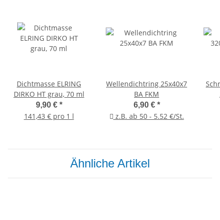
Dichtmasse ELRING
Wellendichtring 25x40x7
Schr
DIRKO HT grau, 70 ml
BA FKM
9,90 €
*
6,90 €
*
141,43 € pro 1 l
z.B. ab 50 - 5.52 €/St.
Ähnliche Artikel