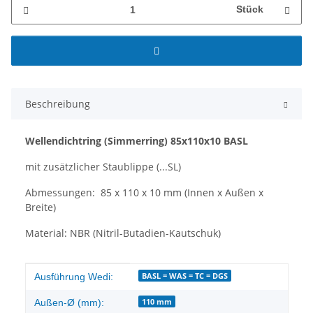
Stück
Beschreibung
Wellendichtring
(Simmerring)
85x110x10 BASL
mit zusätzlicher Staublippe (...SL)
Abmessungen: 85 x 110 x 10 mm (Innen x Außen x
Breite)
Material: NBR (Nitril-Butadien-Kautschuk)
Produkteigenschaft
Wert
BASL = WAS = TC = DGS
Ausführung Wedi:
110 mm
Außen-Ø (mm):