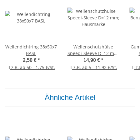
Wellendichtring 38x50x7
Wellenschutzhülse
Gum
BASL
Speedi-Sleeve D=12 mm;
Hausmarke
2,50 €
*
14,90 €
*
z.B. ab 50 - 1.75 €/St.
z.B. ab 5 - 11.92 €/St.
z.
Ähnliche Artikel