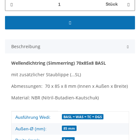
Stück
Beschreibung
Wellendichtring
(Simmerring)
70x85x8 BASL
mit zusätzlicher Staublippe (...SL)
Abmessungen: 70 x 85 x 8 mm (Innen x Außen x Breite)
Material: NBR (Nitril-Butadien-Kautschuk)
Produkteigenschaft
Wert
BASL = WAS = TC = DGS
Ausführung Wedi:
85 mm
Außen-Ø (mm):
8 mm