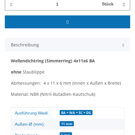
Stück
Beschreibung
Wellendichtring
(Simmerring)
4x11x6 BA
ohne
Staublippe
Abmessungen: 4 x 11 x 6 mm (Innen x Außen x Breite)
Material: NBR (Nitril-Butadien-Kautschuk)
Produkteigenschaft
Wert
BA = WA = SC = DG
Ausführung Wedi:
11 mm
Außen-Ø (mm):
6 mm