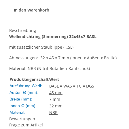
In den Warenkorb
Beschreibung
Wellendichtring
(Simmerring)
32x45x7 BASL
mit zusätzlicher Staublippe (...SL)
Abmessungen: 32 x 45 x 7 mm (Innen x Außen x Breite)
Material: NBR (Nitril-Butadien-Kautschuk)
Produkteigenschaft
Wert
BASL = WAS = TC = DGS
Ausführung Wedi:
45 mm
Außen-Ø (mm):
7 mm
Breite (mm):
32 mm
Innen-Ø (mm):
NBR
Material:
Bewertungen
Frage zum Artikel