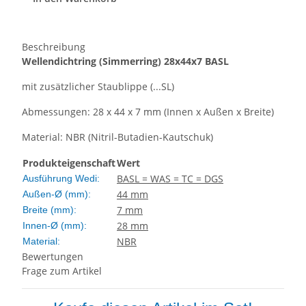
Beschreibung
Wellendichtring
(Simmerring)
28x44x7 BASL
mit zusätzlicher Staublippe (...SL)
Abmessungen: 28 x 44 x 7 mm (Innen x Außen x Breite)
Material: NBR (Nitril-Butadien-Kautschuk)
Produkteigenschaft
Wert
BASL = WAS = TC = DGS
Ausführung Wedi:
44 mm
Außen-Ø (mm):
7 mm
Breite (mm):
28 mm
Innen-Ø (mm):
NBR
Material:
Bewertungen
Frage zum Artikel