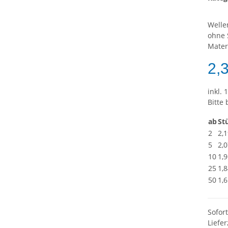
Welle
ohne 
Mater
2,
inkl. 
Bitte
ab
St
2
2,1
5
2,0
10
1,9
25
1,8
50
1,6
Sofor
Liefer