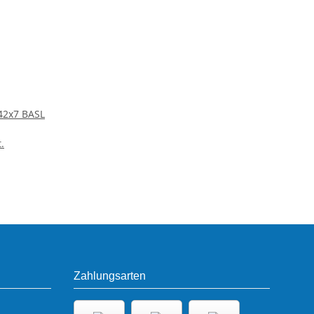
42x7 BASL
.
Zahlungsarten