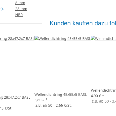
8 mm
28 mm
m):
NBR
Kunden kauften dazu fol
Wellendichtri
Wellendichtring 45x55x5 BASL
4,90 €
*
ng 28x47,2x7 BASL
3,80 €
*
z.B. ab 50 - 3.
z.B. ab 50 - 2.66 €/St.
43 €/St.