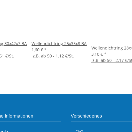
ng 30x42x7 BA
Wellendichtring 25x35x8 BA
Wellendichtring 28x
1,60 €
*
3,10 €
*
61 €/St.
z.B. ab 50 - 1.12 €/St.
z.B. ab 50 - 2.17 €/St
he Informationen
Verschiedenes
hutz
FAQ