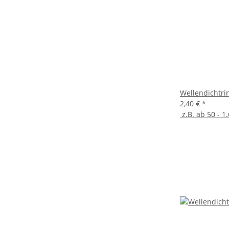
Wellendichtri
2,40 €
*
z.B. ab 50 - 1.