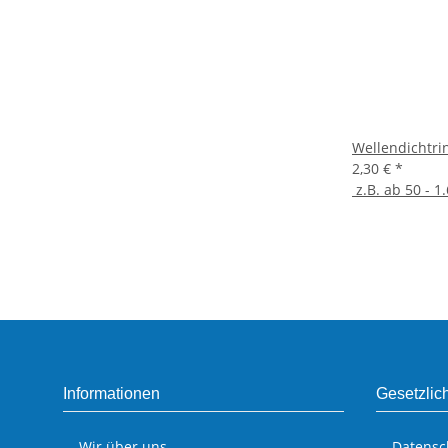
Wellendichtri
2,30 €
*
z.B. ab 50 - 1.
Informationen
Gesetzlic
Wir über uns
Datensc