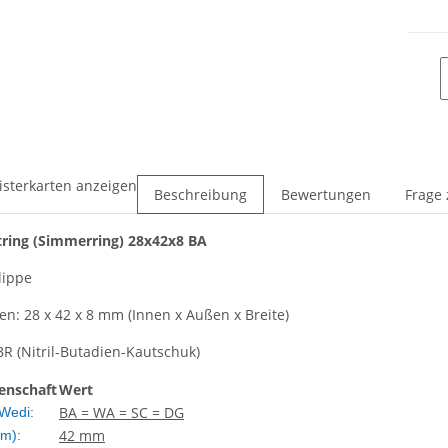
isterkarten anzeigen
Beschreibung
Bewertungen
Frage 
tring
(Simmerring)
28x42x8 BA
lippe
: 28 x 42 x 8 mm (Innen x Außen x Breite)
BR (Nitril-Butadien-Kautschuk)
enschaft
Wert
BA = WA = SC = DG
Wedi:
42 mm
m):