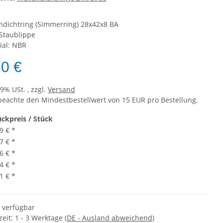
ndichtring (Simmerring) 28x42x8 BA
Staublippe
ial: NBR
30 €
19% USt. , zzgl.
Versand
 beachte den Mindestbestellwert von 15 EUR pro Bestellung.
ückpreis / Stück
9 €
*
7 €
*
6 €
*
4 €
*
1 €
*
t verfügbar
zeit:
1 - 3 Werktage
(DE - Ausland abweichend)