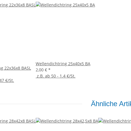
Wellendichtring 25x40x5 BA
ng 22x36x8 BASL
2,00 €
*
z.B. ab 50 - 1.4 €/St.
47 €/St.
Ähnliche Arti