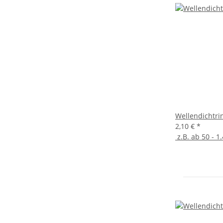
Wellendichtri
2,10 €
*
z.B. ab 50 - 1.