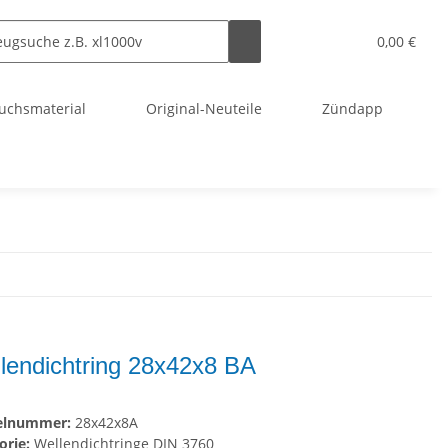
0,00 €
uchsmaterial
Original-Neuteile
Zündapp
lendichtring 28x42x8 BA
kelnummer:
28x42x8A
orie:
Wellendichtringe DIN 3760