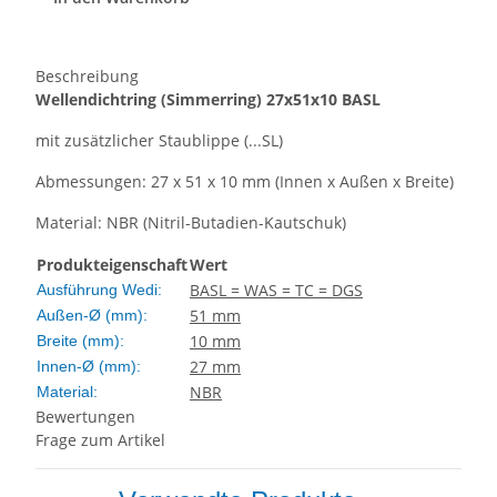
Beschreibung
Wellendichtring
(Simmerring)
27x51x10 BASL
mit zusätzlicher Staublippe (...SL)
Abmessungen: 27 x 51 x 10 mm (Innen x Außen x Breite)
Material: NBR (Nitril-Butadien-Kautschuk)
Produkteigenschaft
Wert
BASL = WAS = TC = DGS
Ausführung Wedi:
51 mm
Außen-Ø (mm):
10 mm
Breite (mm):
27 mm
Innen-Ø (mm):
NBR
Material:
Bewertungen
Frage zum Artikel